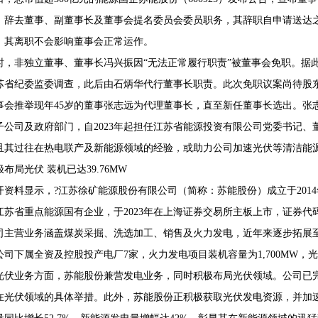
，辞去董事、副董事长及董事会提名委员会委员职务，其辞职自申请送达之
，其离职不会影响董事会正常运作。
时，非独立董事、董事长冯兴振因“无法正常履行职责”被董事会免职。据此
68407382
苏省纪委监委调查，此后由石炳华代行董事长职责。此次免职议案尚待股
事会推举现年45岁的董事张志远为代理董事长，直至新任董事长选出。张
子公司及政府部门，自2023年起担任江苏省能源投资有限公司党委书记
且其过往在热电联产及新能源领域的经验，或助力公司加速光伏等清洁能
极布局光伏 装机已达39.76MW
开资料显示，?江苏徐矿能源股份有限公司（简称：苏能股份）成立于201
苏省重点能源国有企业，于2023年在上海证券交易所主板上市，证券代码60
司主营业务涵盖煤炭采掘、洗选加工、销售及火力发电，近年来逐步拓展
司下属全资及控股投产电厂7家，火力发电项目装机容量为1,700MW，光伏
光伏业务方面，苏能股份兼营发电业务，同时积极布局光伏领域。公司已完成
在光伏领域的具体举措。此外，苏能股份正积极获取光伏发电资源，并加