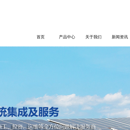
首页
产品中心
关于我们
新闻资讯
公司简介
企业文化