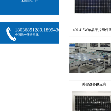
太阳能组件
18036851280,18994301288,18068407382
400-415W单晶半片组件
全国统一服务热线
关键设备供应商