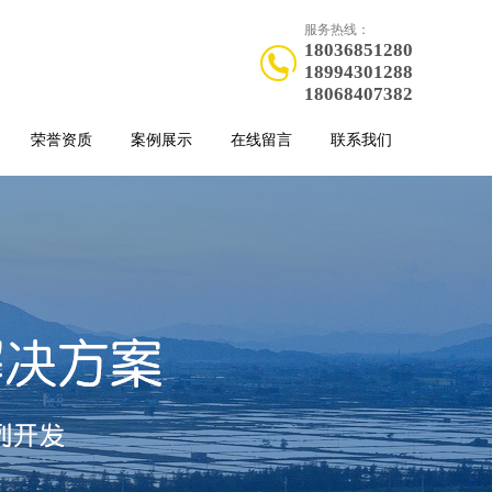
服务热线：
18036851280
18994301288
18068407382
荣誉资质
案例展示
在线留言
联系我们