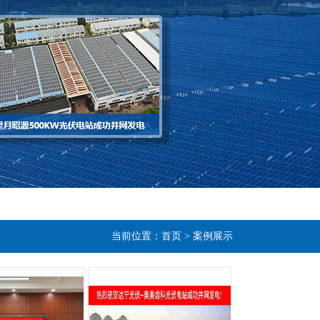
当前位置：
首页
>
案例展示