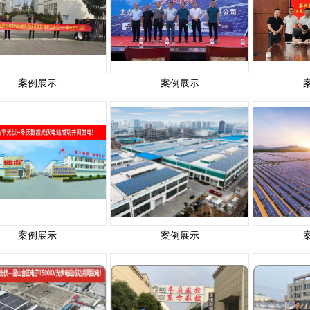
案例展示
案例展示
案例展示
案例展示