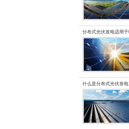
分布式光伏发电适用于
什么是分布式光伏发电