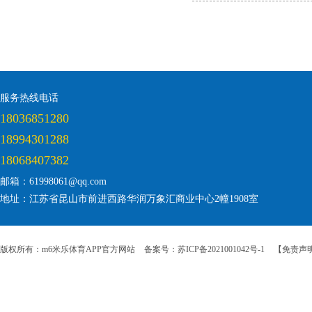
服务热线电话
18036851280
18994301288
18068407382
邮箱：61998061@qq.com
地址：江苏省昆山市前进西路华润万象汇商业中心2幢1908室
版权所有：m6米乐体育APP官方网站
备案号：苏ICP备2021001042号-1
【免责声