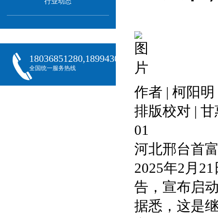
行业动态
18036851280,18994301288,18068407382
全国统一服务热线
作者 | 柯阳明
排版校对 | 
01
河北邢台首
2025年2
告，宣布启动
据悉，这是继