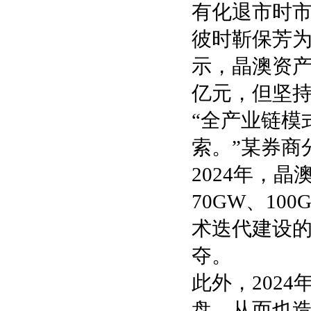
有化退市时市
彼时靳保芳
示，晶澳资产的
亿元，但坚
“全产业链模
索。”某券商
2024年，
70GW、1
术迭代建设的7
夺。
此外，202
盘，从而也