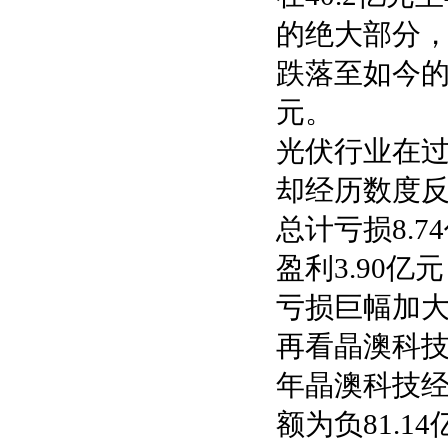
的绝大部分，
跌落至如今的
元。
光伏行业在
却经历数度反
总计亏损8.
盈利3.90
亏损巨幅加
再看晶澳科技
年晶澳科技经
额为负81.1