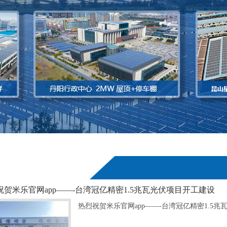
祝贺米乐官网app——-台湾冠亿精密1.5兆瓦光伏项目开工建设
热烈祝贺米乐官网app——-台湾冠亿精密1.5兆瓦光伏