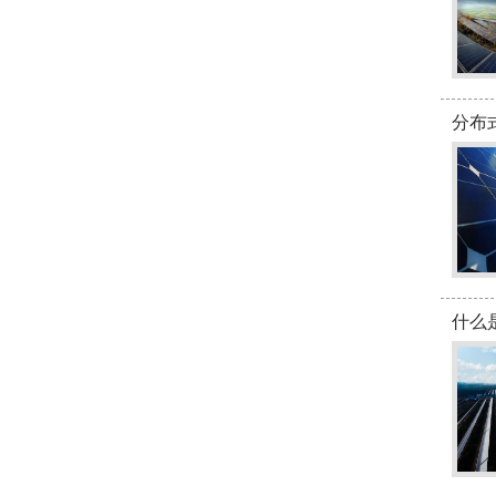
分布
什么