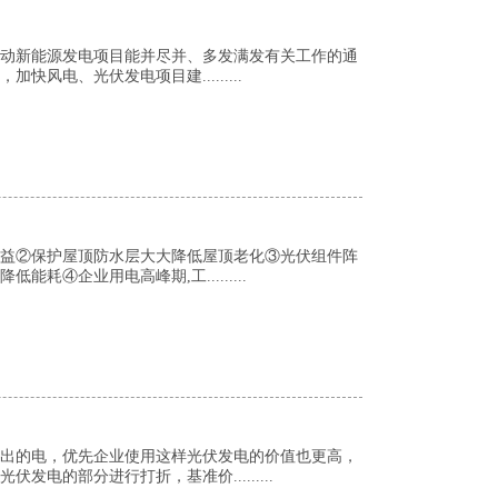
极推动新能源发电项目能并尽并、多发满发有关工作的通
风电、光伏发电项目建.........
益②保护屋顶防水层大大降低屋顶老化③光伏组件阵
耗④企业用电高峰期,工.........
出的电，优先企业使用这样光伏发电的价值也更高，
电的部分进行打折，基准价.........