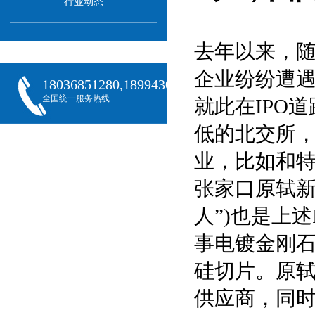
行业动态
去年以来，随
企业纷纷遭
18036851280,18994301288,18068407382
全国统一服务热线
就此在IPO
低的北交所，
业，比如和
张家口原轼新
人”)也是上
事电镀金刚
硅切片。原轼
供应商，同