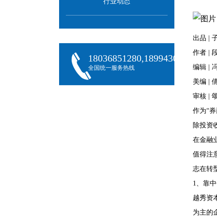
行业动态
出品 |
作者 |
18036851280,18994301288,180
编辑 | 
全国统一服务热线
美编 | 
审核 | 
作为“
除投资
在金融
值得注
志在转
1、靠
越秀资
为主的