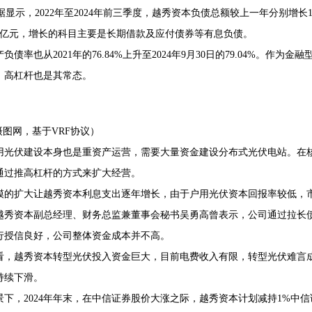
数据显示，2022年至2024年前三季度，越秀资本负债总额较上一年分别增长
30亿元，增长的科目主要是长期借款及应付债券等有息负债。
负债率也从2021年的76.84%上升至2024年9月30日的79.04%。
、高杠杆也是其常态。
 摄图网，基于VRF协议）
用光伏建设本身也是重资产运营，需要大量资金建设分布式光伏电站。在
通过推高杠杆的方式来扩大经营。
模的扩大让越秀资本利息支出逐年增长，由于户用光伏资本回报率较低，
越秀资本副总经理、财务总监兼董事会秘书吴勇高曾表示，公司通过拉长
行授信良好，公司整体资金成本并不高。
看，越秀资本转型光伏投入资金巨大，目前电费收入有限，转型光伏难言
持续下滑。
景下，2024年年末，在中信证券股价大涨之际，越秀资本计划减持1%中