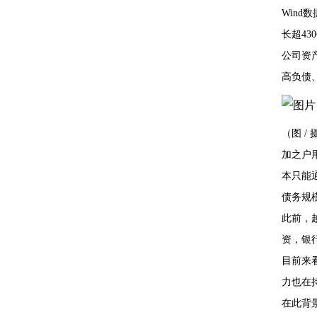
Wind
长超4
公司资产
高负债
（图 /
加之户
本只能
债务规
此前，
资，银
目前来
力也在
在此背