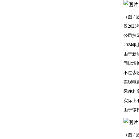
（图 /
仅20
公司披露
2024
由于新
同比增长
不过该
实现电
际净利
实际上
由于该
（图 /