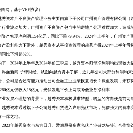
 摄图网，基于VRF协议）
越秀资本产不良资产管理业务主要由旗下子公司广州资产管理有限公司（以
产行业波动加大，广州资产不良资产包当中的房地产处理难度加大，造成的
资产实现净利润1.54亿元，同比下降79.94%。2024年上半年，广州资产更
资产盈利能力下滑外，越秀资本从事投资管理的越秀产投2024年上半年亏损2
润同比下滑超82%。
响下，2024年上半年及2024年前三季度，越秀资本归母净利润均出现较大
「界面新闻·子弹财经」试图向越秀资本了解，近几年公司大部分利润均
滑，公司是否还有能力推动公司金融主业业绩恢复增长？截至发稿，未获
资260亿元仅收入15亿元，光伏发电平价上网或降低业务净利率
主业发展不理想的背景下，越秀资本积极谋求转型，转型的方向便是前两
2年，越秀资本通过旗下子公司越秀租赁进入户用光伏市场，凭借强大的资
占一席之地。
2年、2023年越秀资本与东方日升、爱旭股份多家光伏产业链龙头签订合作