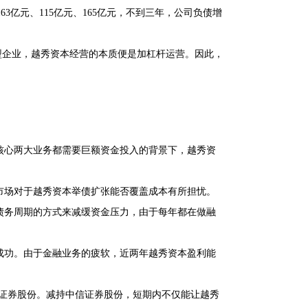
163亿元、115亿元、165亿元，不到三年，公司负债增
作为金融型企业，越秀资本经营的本质便是加杠杆运营。因此，
核心两大业务都需要巨额资金投入的背景下，越秀资
市场对于越秀资本举债扩张能否覆盖成本有所担忧。
债务周期的方式来减缓资金压力，由于每年都在做融
成功。由于金融业务的疲软，近两年越秀资本盈利能
信证券股份。减持中信证券股份，短期内不仅能让越秀