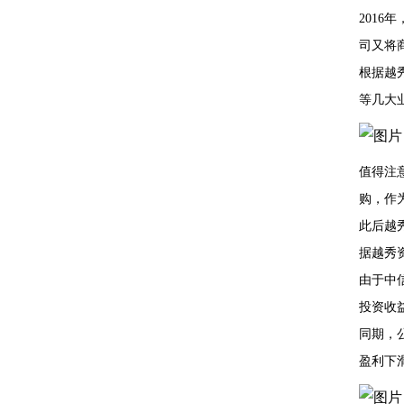
201
司又将
根据越
等几大
值得注
购，作
此后越
据越秀资
由于中
投资收益
同期，公
盈利下