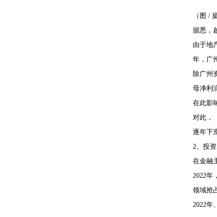
（图 /
据悉，
由于地
年，广州
除广州
母净利
在此影
对此，
逐年下
2、投
在金融
202
领域抢
202