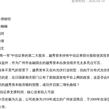
发布时间：2026-04-19
 子弹财经
 段楠楠
68407382
冯羽
倩倩
颂文
券商一哥”中信证券的第二大股东，越秀资本持有中信证券部分股权使其投
收益外，作为广州市金融国企的越秀资本自身业绩并无太多亮点可言。
业务不景气的背景下，越秀资本又在向光伏行业转型，但由于分布式光伏
意的是，近日国家相关部门公布了新能源发电平价上网的政策，这是否会
型的越秀资本能否顺利突围，成功开启第二增长曲线？
中信证券支撑利润，核心业务陷入亏损
本历史极为久远，公司前身为1959年成立的广州友谊商店，于2000年在
企业。