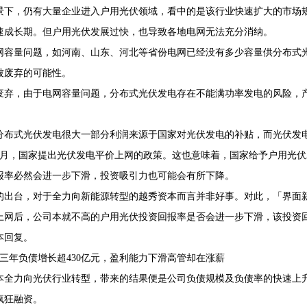
景下，仍有大量企业进入户用光伏领域，看中的是该行业快速扩大的市场规
速成长期。但户用光伏发展过快，也导致各地电网无法充分消纳。
网容量问题，如河南、山东、河北等省份电网已经没有多少容量供分布式
被废弃的可能性。
废弃，由于电网容量问题，分布式光伏发电存在不能满功率发电的风险，
分布式光伏发电很大一部分利润来源于国家对光伏发电的补贴，而光伏发
5年2月，国家提出光伏发电平价上网的政策。这也意味着，国家给予户用光
报率必然会进一步下滑，投资吸引力也可能会有所下降。
的出台，对于全力向新能源转型的越秀资本而言并非好事。对此，「界面
上网后，公司本就不高的户用光伏投资回报率是否会进一步下滑，该投资
本回复。
到三年负债增长超430亿元，盈利能力下滑高管却在涨薪
本全力向光伏行业转型，带来的结果便是公司负债规模及负债率的快速上
疯狂融资。