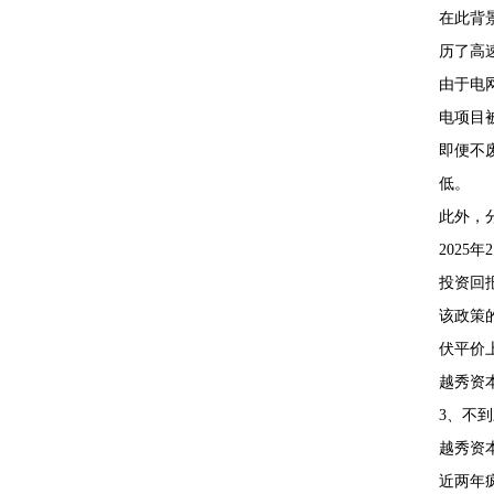
在此背
历了高
由于电
电项目
即便不
低。
此外，
202
投资回
该政策
伏平价
越秀资
3、不
越秀资
近两年