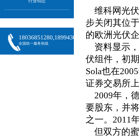
行业动态
维科网光伏
步关闭其位
的欧洲光伏
18036851280,18994301288,18068407382
全国统一服务热线
资料显示，A
伏组件，初期
Sola也在2
证券交易所
2009年，
要股东，并
之一。2011年
但双方的蜜