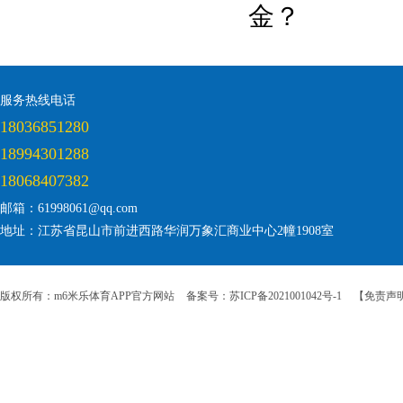
金？
服务热线电话
18036851280
18994301288
18068407382
邮箱：61998061@qq.com
地址：江苏省昆山市前进西路华润万象汇商业中心2幢1908室
版权所有：m6米乐体育APP官方网站
备案号：苏ICP备2021001042号-1
【免责声