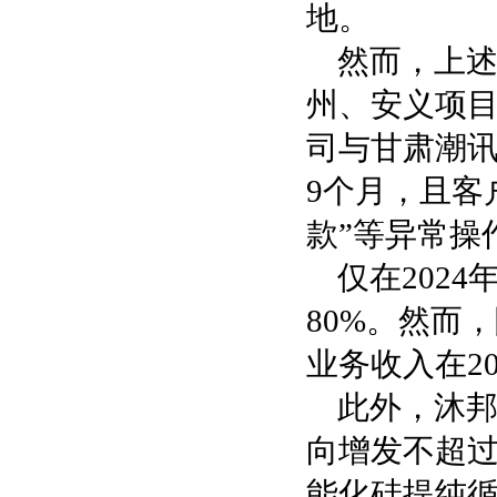
地。
然而，上
州、安义项目
司与甘肃潮讯
9个月，且客
款”等异常操
仅在202
80%。然而
业务收入在20
此外，沐
向增发不超过
能化硅提纯