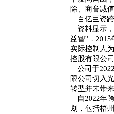
除、商誉减
百亿巨资
资料显示，
益智”，20
实际控制人为
控股有限公司（
公司于20
限公司切入
转型并未带
自2022
划，包括梧州