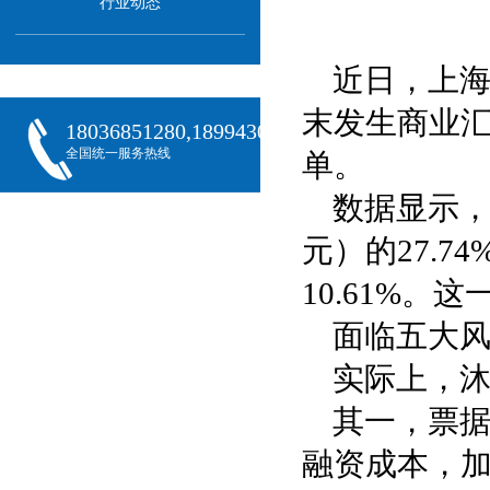
行业动态
近日，上海
末发生商业汇
18036851280,18994301288,18068407382
全国统一服务热线
单。
数据显示，
元）的27.7
10.61%
面临五大风
实际上，
其一，票
融资成本，