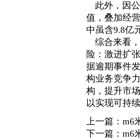
此外，因公
值，叠加经
中虽含9.8
综合来看
险：激进扩
据逾期事件
构业务竞争
构，提升市
以实现可持
上一篇：
m6
下一篇：
m6