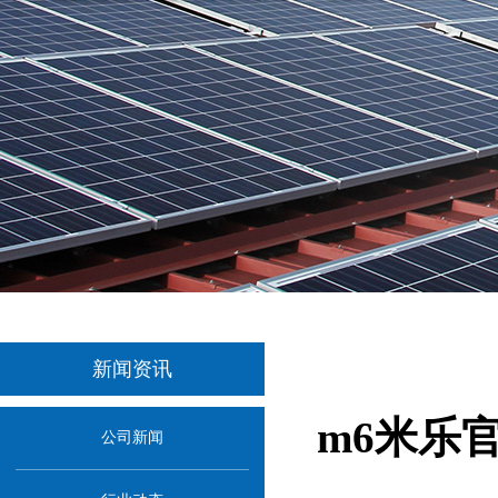
新闻资讯
m6米乐
公司新闻