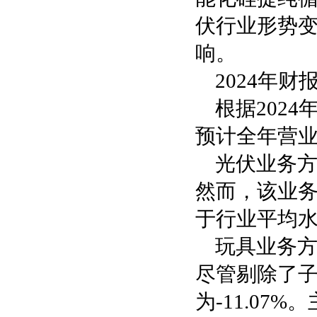
伏行业形势
响。
2024年
根据202
预计全年营业收
光伏业务方
然而，该业务同
于行业平均
玩具业务方
尽管剔除了子
为-11.07