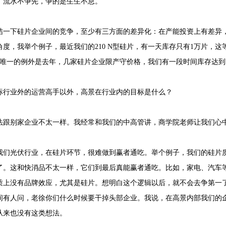
。流水不争先，争的是生生不息。
：
结一下硅片企业间的竞争，至少有三方面的差异化：在产能投资上有差异
角度，我举个例子，最近我们的210 N型硅片，有一天库存只有1万片，
。唯一的例外是去年，几家硅片企业限产守价格，我们有一段时间库存达到
：
标行业外的运营高手以外，高景在行业内的目标是什么？
：
法跟别家企业不太一样。我经常和我们的中高管讲，商学院老师让我们心
我们光伏行业，在硅片环节，很难做到赢者通吃。举个例子，我们的硅片
了。这和快消品不太一样，它们到最后真能赢者通吃。比如，家电、汽车等
质上没有品牌效应，尤其是硅片。想明白这个逻辑以后，就不会去争第一
间有人问，老徐你们什么时候要干掉头部企业。我说，在高景内部我们的
从来也没有这类想法。