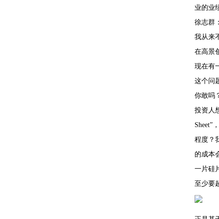
业的业
徐志群
我从来
在高景
现在有
这个问
你敢吗
投资人
She
程度？
的成本
一片硅
至少要