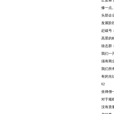
正是基
修一点
头部企
发展阶
赶碳号
高景的
徐志群
我们一
须有商
我们所
有的光
02
坐禅僧
对于规
没有质