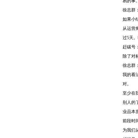
易的事
徐志群
如果小
从运营
过5天
赶碳号
除了对
徐志群
我的看
对。
至少在
别人的
业品本
前段时
为我们