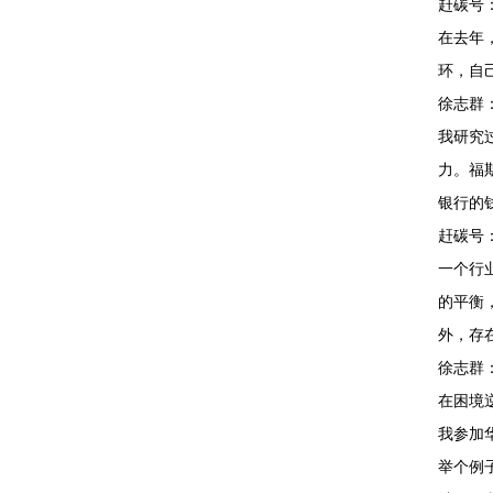
赶碳号
在去年
环，自
徐志群
我研究
力。福
银行的
赶碳号
一个行
的平衡
外，存
徐志群
在困境
我参加
举个例