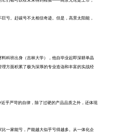
为它们都可以在未来得到检验——高景无论是上市，
不巨亏。赶碳号不太相信奇迹。但是，高景太阳能，
材料科班出身（吉林大学），他自毕业起即深耕单晶
管理方面积累了极为深厚的专业造诣和丰富的实战经
种近乎严苛的自律，除了过硬的产品品质之外，还体现
家比一家能亏，产能越大似乎亏得越多。从一体化企