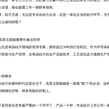
阳能是一家非上市公司，但赶碳号丝豪不担心上述信息有夸大的成分。因
企业债，都会披露三年一期财务报表。
艰，硅片尤甚，无论是专业化硅片企业，还是一体化企业的硅片环节，无
怎么做到的呢？
 高景太阳能董事长兼总经理
先生是单晶硅片领域的资深专家，拥有超过30年的行业积淀。作为半导体
术研发与生产管理，在单晶硅片的全产业链技术、工艺优化及大规模生产
一样降本
在硅片的暴利时代还是在当下，高景太阳能都是一家最“抠门”的企业。这
的精细化控制，财务风险的控制上。
：
乎是同质化竞争最严重的一个环节了，产品一个样，专业硅片上市公司一