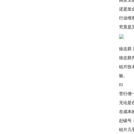
高景太
还是发
行业维
究竟是
徐志群
徐志群
硅片技
验。
01
苦行僧
无论是
在成本
赶碳号
硅片几