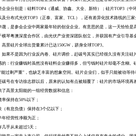
些企业分别是：硅料TOP4（通威、协鑫、大全、新特）；硅片TOP3（中
以及分布式光伏TOP3（正泰、富家、TCL），还有差异化技术路线的三家
华晟，是参会企业中两家最年轻的创业企业。有意思的是，这一天恰恰是高景
68407382
于横琴粤澳深度合作区，由光伏产业资深团队创立，并获国有产业引导基金
年，高景硅片全球出货量累计已达150GW，跻身全球TOP3。
，如果不是因为行业反内卷、硅片调价，赶碳号其实已经很久没有关注硅
感的：行业赚钱时虽然没有硅料企业赚得多，但亏钱时硅片却毫不含糊。
“产能过剩严重”，也缺乏丰富的想象空间。硅片企业们，似乎只能被动等
赶碳号在专访徐志群以后，原来的认知有点被颠覆了：硅片的市场环境再
供了高景太阳能的一组经营数据和信息：
债率保持在50%以下；
款（有息负债）保持在3个亿以下；
半年经营性净额为正；
存几乎从未超过5天；