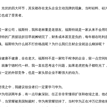
：
，光伏的四大环节，其实都存在龙头企业主动洗牌的现象。当时硅料、硅
己也成了受害者。
：
过一家公司，福斯特，我和老林董是老朋友。福斯特就是一家从来不会用
斯特的厂房据说折旧早就摊销完了，财务成本甚至是负的，每年都在吃利
钱。福斯特为什么就不打价格战呢？为什么我们主材企业就这么糊涂呢？
：
业健康不健康，全在老大。福斯特不是一家吃干榨净的企业，留一点空间
，就像宁德时代一样。我一直在思考这个问题，如果老虎把兔子都吃光了
在一定的外部竞争，也是一家头部企业不断强大的动力。
：
逆境之中，我建议创业者们一定要学习华为。
华为培训两年多，有一点印象深刻。任正非非常懂得扩张和收缩之道。他
子，当荣耀被美国制裁时，华为将荣耀切掉了。当时华为正在冲万亿营收规