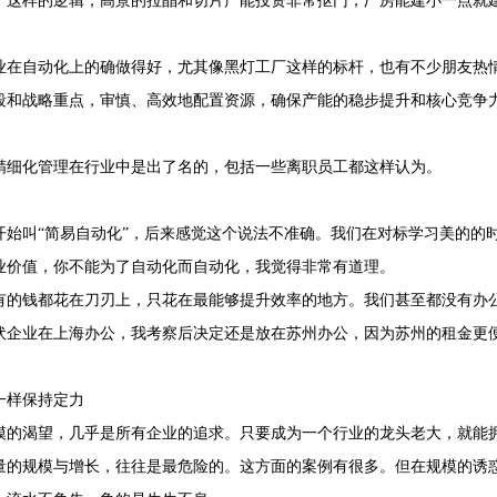
于这样的逻辑，高景的拉晶和切片产能投资非常抠门，厂房能建小一点就
。
业在自动化上的确做得好，尤其像黑灯工厂这样的标杆，也有不少朋友热
段和战略重点，审慎、高效地配置资源，确保产能的稳步提升和核心竞争
：
精细化管理在行业中是出了名的，包括一些离职员工都这样认为。
：
开始叫“简易自动化”，后来感觉这个说法不准确。我们在对标学习美的的
业价值，你不能为了自动化而自动化，我觉得非常有道理。
有的钱都花在刀刃上，只花在最能够提升效率的地方。我们甚至都没有办
伏企业在上海办公，我考察后决定还是放在苏州办公，因为苏州的租金更
一样保持定力
模的渴望，几乎是所有企业的追求。只要成为一个行业的龙头老大，就能
量的规模与增长，往往是最危险的。这方面的案例有很多。但在规模的诱