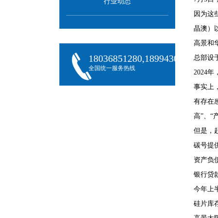
行业动态
因为这
晶澳）
高景和
18036851280,18994301288,180
总部设
全国统一服务热线
2024
事实上
有存在
高”、
但是，
碳号提
资产负
银行贷
今年上
硅片库