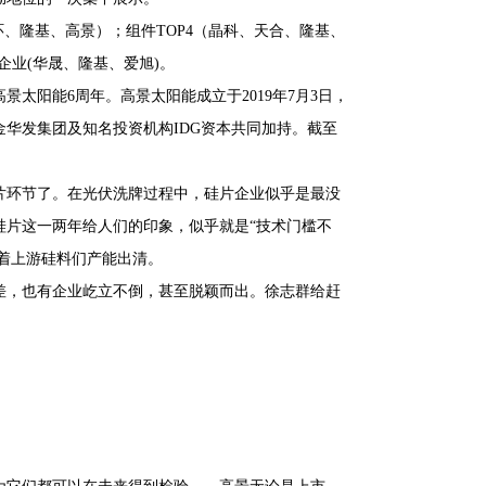
环、隆基、高景）；组件TOP4（晶科、天合、隆基、
企业(华晟、隆基、爱旭)。
太阳能6周年。高景太阳能成立于2019年7月3日，
华发集团及知名投资机构IDG资本共同加持。截至
片环节了。在光伏洗牌过程中，硅片企业似乎是最没
硅片这一两年给人们的印象，似乎就是“技术门槛不
待着上游硅料们产能出清。
差，也有企业屹立不倒，甚至脱颖而出。徐志群给赶