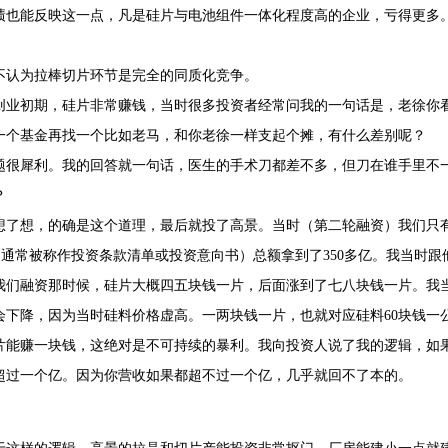
绩也能反映这一点，凡是硅片与电池组件一体化程度高的企业，亏得更多
：
不认为拉棒切片环节是完全的同质化竞争。
创业初期，硅片非常赚钱，当时很多投资者经常问我的一句话是，老徐你
一个基金再找一个比如老马，和你老徐一样支起个摊，有什么差别呢？
题很犀利。我的回答就一句话，医生的手术刀都差不多，但刀在谁手里不
？
想了想，的确是这个道理，最后就投了高景。当时（第二轮融资）我们只有20
et”，通常被称作投资条款清单或投资意向书）总额拿到了350多亿。我当
我们融资那时候，硅片大概四五块钱一片，后面涨到了七八块钱一片。我
会下降，因为当时硅料价格虚高。一两块钱一片，也就对应硅料60块钱一
片能赚一块钱，这绝对是不可持续的暴利。我向投资人说了我的逻辑，如
超过一个亿。因为你营收如果都超不过一个亿，几乎就回不了本的。