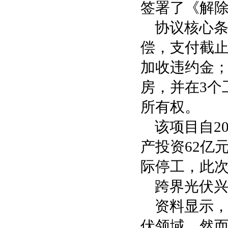
签署了《解
协议核心条
偿，支付截止
加收违约金
房，并在3个
所有权。
该项目自2
产投资62亿
际停工，此
跨界光伏
资料显示，
伏领域。然