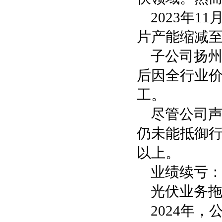
2023年
片产能缩减至
子公司扬州
后因全行业价
工。
尽管公司声
仍未能抵御行
以上。
业绩续亏：上
光伏业务
2024年，