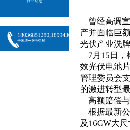
行业动态
曾经高调宣
产并面临巨
18036851280,18994301288,18068407382
全国统一服务热线
光伏产业洗牌
7月15日
效光伏电池
管理委员会支
的激进转型
高额赔偿
根据最新公
及16GW大