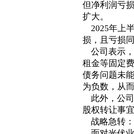
但净利润亏损6
扩大。
2025年
损，且亏损
公司表示
租金等固定
债务问题未能
为负数，从而
此外，公司
股权转让事
战略急转
面对光伏