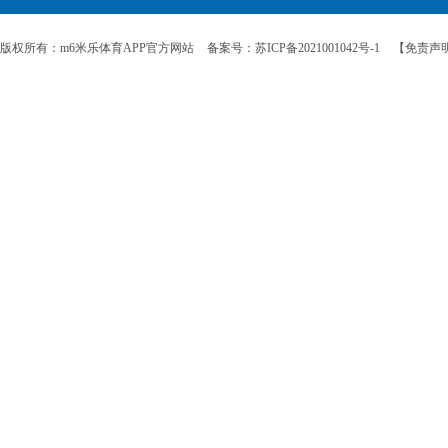
版权所有：m6米乐体育APP官方网站
备案号：苏ICP备2021001042号-1
【免责声