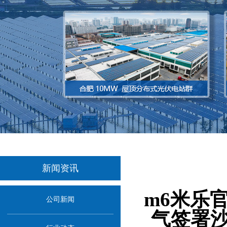
新闻资讯
当前位置：
首页
m6米乐
公司新闻
气签署