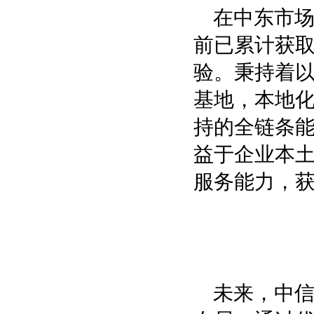
在中东市场
前已累计获取
验。秉持着
基地，本地
持的全链条
益于企业本
服务能力，
未来，中