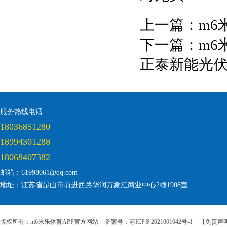
上一篇：
m6
下一篇：
m6
正泰新能光
服务热线电话
18036851280
18994301288
18068407382
邮箱：61998061@qq.com
地址：江苏省昆山市前进西路华润万象汇商业中心2幢1908室
版权所有：m6米乐体育APP官方网站
备案号：苏ICP备2021001042号-1
【免责声