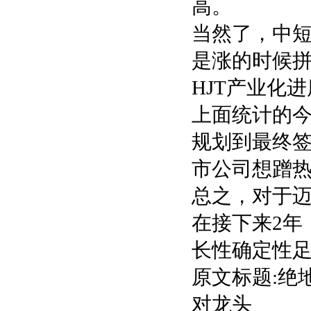
高。
当然了，中
是涨的时候
HJT产业化
上面统计的今
规划到最终
市公司想蹭
总之，对于
在接下来2年
长性确定性
原文标题:绝
对龙头