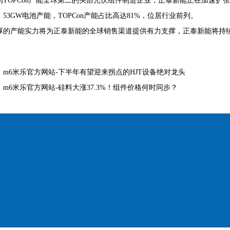
为TOPCon产能全球第二的头部光伏组件制造企业，正泰新能正在加速扩张n
53GW电池产能，TOPCon产能占比高达81%，位居行业前列。
厚的产能实力将为正泰新能的全球销售渠道提供有力支撑，正泰新能将持
。
：
m6米乐官方网站-下半年有望迎来拐点的HJT设备绝对龙头
：
m6米乐官方网站-硅料大涨37.3%！组件价格何时同步？