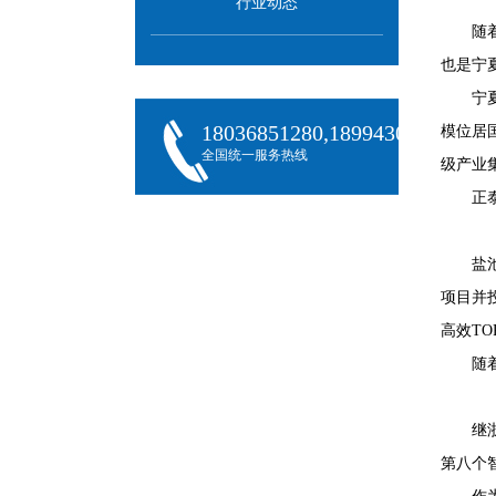
行业动态
随
也是宁
宁
18036851280,18994301288,180
模位居
全国统一服务热线
级产业
正
盐
项目并
高效T
随
继
第八个