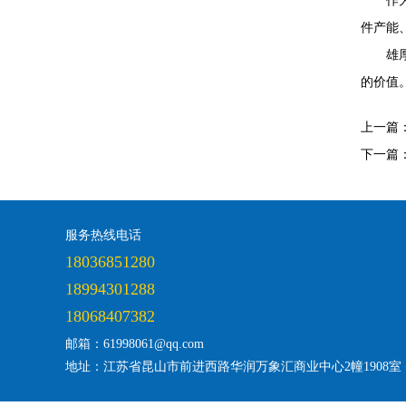
作
件产能、
雄
的价值
上一篇
下一篇
服务热线电话
18036851280
18994301288
18068407382
邮箱：61998061@qq.com
地址：江苏省昆山市前进西路华润万象汇商业中心2幢1908室