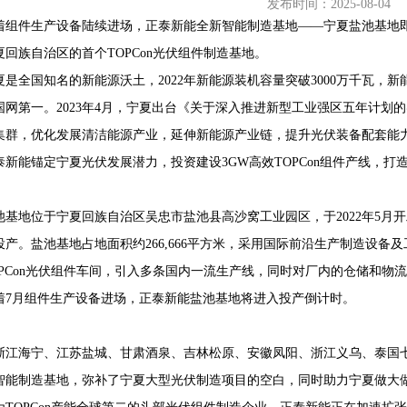
发布时间：2025-08-04
着组件生产设备陆续进场，正泰新能全新智能制造基地——宁夏盐池基地
夏回族自治区的首个TOPCon光伏组件制造基地。
夏是全国知名的新能源沃土，2022年新能源装机容量突破3000万千瓦
68407382
国网第一。2023年4月，宁夏出台《关于深入推进新型工业强区五年计划
集群，优化发展清洁能源产业，延伸新能源产业链，提升光伏装备配套能
泰新能锚定宁夏光伏发展潜力，投资建设3GW高效TOPCon组件产线，
池基地位于宁夏回族自治区吴忠市盐池县高沙窝工业园区，于2022年5月开工建
投产。盐池基地占地面积约266,666平方米，采用国际前沿生产制造设
OPCon光伏组件车间，引入多条国内一流生产线，同时对厂内的仓储和物
着7月组件生产设备进场，正泰新能盐池基地将进入投产倒计时。
浙江海宁、江苏盐城、甘肃酒泉、吉林松原、安徽凤阳、浙江义乌、泰国
智能制造基地，弥补了宁夏大型光伏制造项目的空白，同时助力宁夏做大