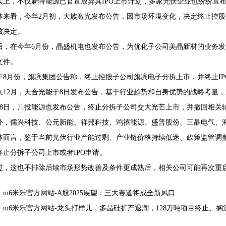
实上，不仅新特能源已官宣放弃其IPO上市计划，多家光伏企业也纷纷宣
体来看，今年2月初，大族激光发布公告，因市场环境变化，决定终止控
核决定。
后，在今年6月份，晶盛机电也发布公告，为优化子公司美晶新材的业务
文件。
年8月份，旗滨集团公告称，终止控股子公司旗滨电子分拆上市，并终止IP
入12月，天合光能于8日发布公告，基于行业趋势和自身优势的战略考量
18日，川投能源也发布公告，终止分拆子公司交大光芒上市，并撤回相关
外，儒兴科技、公元新能、祥邦科技、鸿禧能源、盛普股份、三晶电气、海
体而言，鉴于当前光伏行业产能过剩、产业链价格持续低迷、政策监管调
终止分拆子公司上市或者IPO申请。
过，这也不排除后续市场形势改善及条件更成熟后，相关公司可能再次重
：
m6米乐官方网站-A股2025展望：三大赛道将成全新风口
：
m6米乐官方网站-龙头打样儿，多晶硅扩产退潮，128万吨项目终止、搁