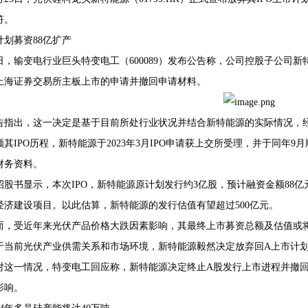
符。
计划募资88亿扩产
日，输变电行业巨头特变电工（600089）发布公告称，公司控股子公司
68407382
上海证券交易所主板上市的申请并撤回申请材料。
告指出，这一决定是基于目前所处行业状况并结合新特能源的实际情况，
顾其IPO历程，新特能源于2023年3月IPO申请获上交所受理，并于同年
财务资料。
招股书显示，本次IPO，新特能源原计划发行约3亿股，预计融资金额88
经济建设项目。以此估算，新特能源的发行估值有望超过500亿元。
而，受近年来光伏产品价格大跌因素影响，其最终上市募资总额及估值或
于当前光伏产业供需关系和市场环境，新特能源毅然决定放弃回A上市计
对这一情况，特变电工回应称，新特能源决定终止A股发行上市进程并撤
影响。