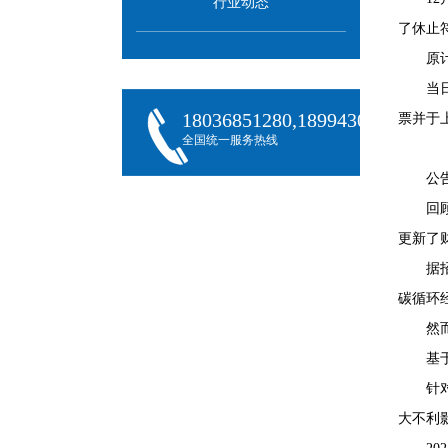
行业动态
了休止
原
当
18036851280,18994301288,180
票并于
全国统一服务热线
公
回
更新了
据
碳循环
然
基
针
大不利