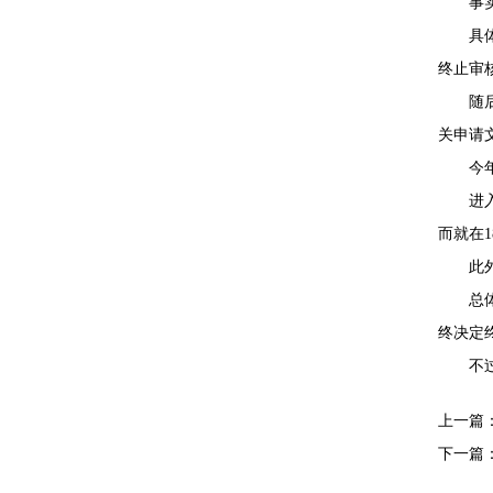
事
具
终止审
随
关申请
今
进
而就在
此
总
终决定
不
上一篇
下一篇