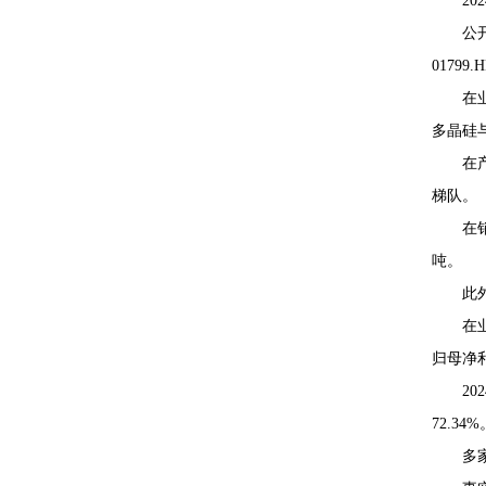
2
公
01799.
在
多晶硅
在
梯队。
在
吨。
此
在
归母净利
2
72.3
多