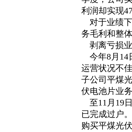
利润却实现47
对于业绩
务毛利和整
剥离亏损业
今年8月1
运营状况不
子公司平煤光
伏电池片业
至11月1
已完成过户。
购买平煤光伏