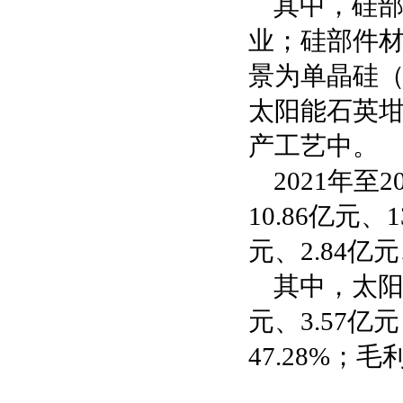
其中，硅
业；硅部件
景为单晶硅（
太阳能石英
产工艺中。
2021年至
10.86亿元、
元、2.84亿元
其中，太阳能
元、3.57亿元
47.28%；毛利