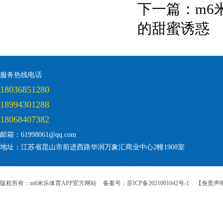
下一篇：
m6
的甜蜜诱惑
服务热线电话
18036851280
18994301288
18068407382
邮箱：61998061@qq.com
地址：江苏省昆山市前进西路华润万象汇商业中心2幢1908室
版权所有：m6米乐体育APP官方网站
备案号：苏ICP备2021001042号-1
【免责声