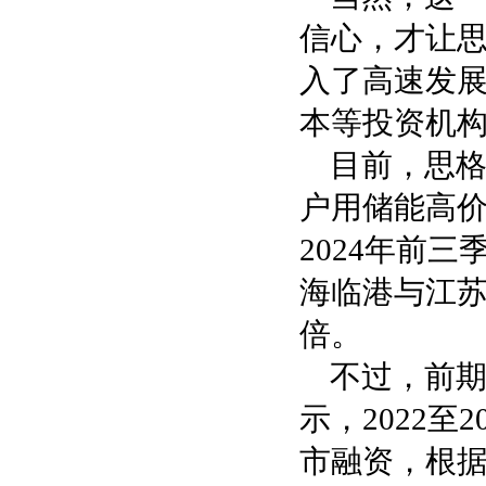
信心，才让思
入了高速发
本等投资机
目前，思格
户用储能高
2024年前
海临港与江苏
倍。
不过，前
示，2022至
市融资，根