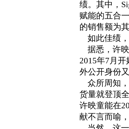
绩。其中，Si
赋能的五合一光
的销售额为其
如此佳绩
据悉，许映
2015年7
外公开身份
众所周知，
货量就登顶
许映童能在2
献不言而喻，
当然，这