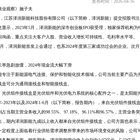
发布时间：2026-04-16
商业观察》施子夫
4日，江苏泽润新能科技股份有限公司（以下简称，泽润新能）提交招股书
显示，2023年5月，泽润新能的深市创业板IPO获受理，独家保荐机构为申
68407382
问询函，重点关注大客户入股、营业收入增长可持续性、毛利率水平等。
4年2月，泽润新能首发上会通过，也系2024年度第三家成功过会的企业。
长率急剧放缓，2024年现金流大幅下滑
能专注于新能源电气连接、保护和智能化技术领域，公司当前主要产品为
线盒可分为通用接线盒和智能接线盒。
，光伏组件接线盒是光伏组件和光伏电力系统的核心配件之一，是太阳能
1年-2023年以及2024年1-6月（以下简称，报告期内），来自光伏组件接线盒的
占当期主营业务收入的98.55%、97.18%、96.11%和96.57%，主营业务
出，期内泽润新能九成以上收入都来自光伏组件接线盒，公司方面也表示
一定程度上面临着行业供给需求调整所带来的市场环境变化的风险，公司