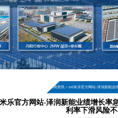
当前位置：
首页
>
新闻资讯
>
m6米乐官方网站-泽润新能
6米乐官方网站-泽润新能业绩增长率
利率下滑风险不