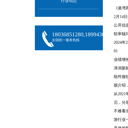
行业动态
《港湾
2月1
公开信息
18036851280,18994301288,180
轮审核
全国统一服务热线
202
01
业绩增
泽润新
组件接
据介绍
从202
元，分别
不难看
游行业