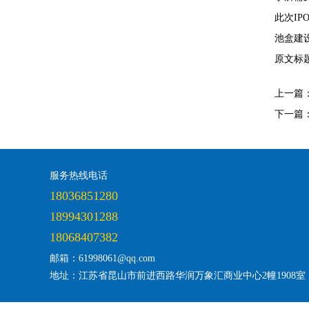
此次I
池盒建
原文标
上一篇
下一篇
服务热线电话
18036851280
18994301288
18068407382
邮箱：61998061@qq.com
地址：江苏省昆山市前进西路华润万象汇商业中心2幢1908室