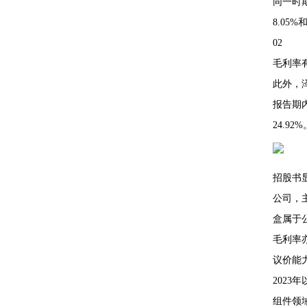
同一时期
8.05%
02
毛利率
此外，
报告期内
24.
招股书显
公司，
盒属于
毛利率
议价能
202
组件领域