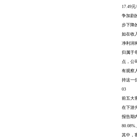
17.4
争加剧
步下降
如在收
净利润将
归属于母
点，公司
有观察
持这一
03
前五大
在下游
报告期内
80.08
其中，客