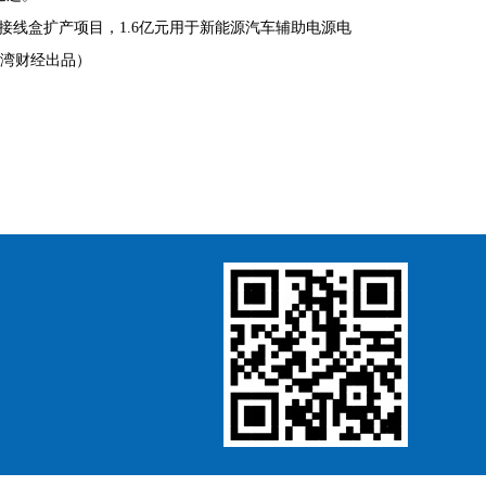
能接线盒扩产项目，1.6亿元用于新能源汽车辅助电源电
港湾财经出品）