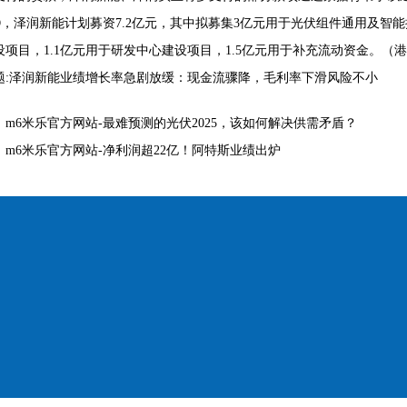
PO，泽润新能计划募资7.2亿元，其中拟募集3亿元用于光伏组件通用及智
设项目，1.1亿元用于研发中心建设项目，1.5亿元用于补充流动资金。（
题:泽润新能业绩增长率急剧放缓：现金流骤降，毛利率下滑风险不小
：
m6米乐官方网站-最难预测的光伏2025，该如何解决供需矛盾？
：
m6米乐官方网站-净利润超22亿！阿特斯业绩出炉