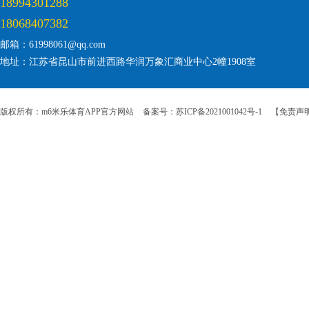
18994301288
18068407382
邮箱：61998061@qq.com
地址：江苏省昆山市前进西路华润万象汇商业中心2幢1908室
版权所有：m6米乐体育APP官方网站
备案号：苏ICP备2021001042号-1
【免责声