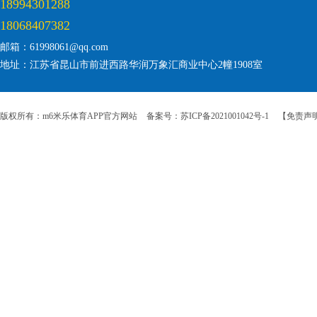
18994301288
18068407382
邮箱：61998061@qq.com
地址：江苏省昆山市前进西路华润万象汇商业中心2幢1908室
版权所有：m6米乐体育APP官方网站
备案号：苏ICP备2021001042号-1
【免责声