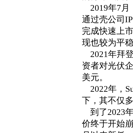
2019年7
通过壳公司I
完成快速上市
现也较为平
2021年
资者对光伏企
美元。
2022年
下，其不仅多
到了202
价终于开始崩塌