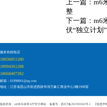
上一篇：
m6
整
下一篇：
m6
伏“独立计划
服务热线电话
18036851280
18994301288
18068407382
邮箱：61998061@qq.com
地址：江苏省昆山市前进西路华润万象汇商业中心2幢1908室
版权所有：m6米乐体育APP官方网站
备案号：苏ICP备2021001042号-1
【免责声