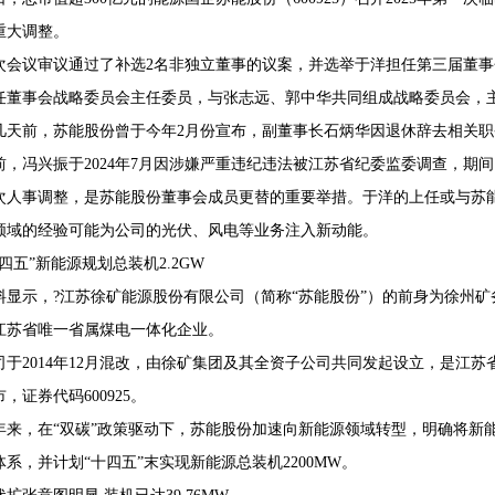
重大调整。
次会议审议通过了补选2名非独立董事的议案，并选举于洋担任第三届董
任董事会战略委员会主任委员，与张志远、郭中华共同组成战略委员会，
68407382
几天前，苏能股份曾于今年2月份宣布，副董事长石炳华因退休辞去相关
前，冯兴振于2024年7月因涉嫌严重违纪违法被江苏省纪委监委调查，期
次人事调整，是苏能股份董事会成员更替的重要举措。于洋的上任或与苏
领域的经验可能为公司的光伏、风电等业务注入新动能。
十四五”新能源规划总装机2.2GW
料显示，?江苏徐矿能源股份有限公司（简称“苏能股份”）的前身为徐州
江苏省唯一省属煤电一体化企业。
司于2014年12月混改，由徐矿集团及其全资子公司共同发起设立，是江苏
，证券代码600925。
年来，在“双碳”政策驱动下，苏能股份加速向新能源领域转型，明确将新能
系，并计划“十四五”末实现新能源总装机2200MW。