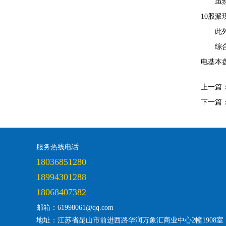
虽
10股派
此
综
电基本
上一篇
下一篇
服务热线电话
18036851280
18994301288
18068407382
邮箱：61998061@qq.com
地址：江苏省昆山市前进西路华润万象汇商业中心2幢1908室