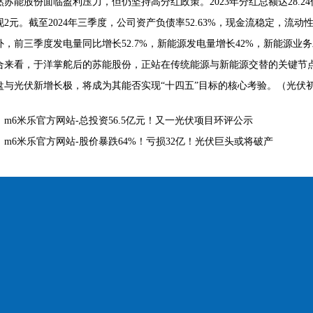
然苏能股份面临盈利压力，但仍坚持高分红政策。2023年分红总额达28.24亿
现2元。截至2024年三季度，公司资产负债率52.63%，现金流稳定，流动
外，前三季度发电量同比增长52.7%，新能源发电量增长42%，新能源业
合来看，于洋掌舵后的苏能股份，正站在传统能源与新能源交替的关键节
盘与光伏新增长极，将成为其能否实现“十四五”目标的核心考验。（光伏
：
m6米乐官方网站-总投资56.5亿元！又一光伏项目环评公示
：
m6米乐官方网站-股价暴跌64%！亏损32亿！光伏巨头或将破产