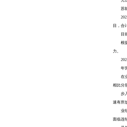
光
苏
2
目，合计
目
根
力。
2
年
在
相比分别下
步
速有所
业
面临连