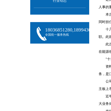
行业动态
人事的
本
同时担
18036851280,18994301288,180
十
全国统一服务热线
职。此
此
在能源
“
资
务，是
公
主板上市
近
大业务体