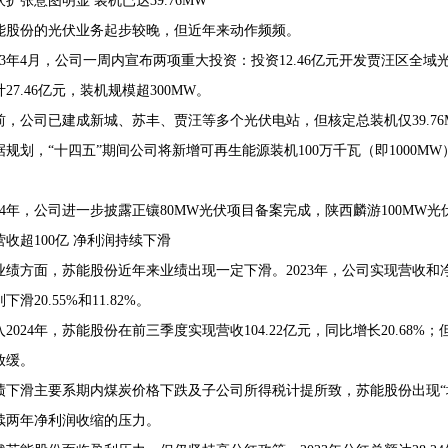
伏扩张意图明显 装机已达39.76MW
能股份的光伏业务起步较晚，但近年来动作频频。
023年4月，公司一周内宣布两项重大投资：投资12.46亿元开发贾汪区全
27.46亿元，装机规模超300MW。
前，公司已建成新城、苏丰、贾汪等多个光伏电站，但核定总装机仅39.7
据规划，“十四五”期间公司将新增可再生能源装机100万千瓦（即1000M
024年，公司进一步披露正镶80MW光伏项目备案完成，陕西麟游100M
营收超100亿 净利润持续下滑
业绩方面，苏能股份近年来业绩出现一定下滑。2023年，公司实现营收和净利润
滑20.55%和11.82%。
入2024年，苏能股份在前三季度实现营收104.22亿元，同比增长20.68%；
放缓。
绩下滑主要系期内煤炭价格下跌及子公司所得税计提所致，苏能股份出现“增
续两年净利润收缩的压力。