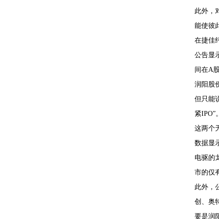
此外，
能使彼
在捷佳
公告显
间在A
润阳股
但只能
紧IPO
这两个
数据显
电驱的
市的仅
此外，
创、奥
要是润