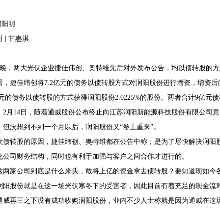
 柯阳明
 | 甘惠淇
68407382
5日晚，两大光伏企业捷佳伟创、奥特维先后对外发布公告，均以债转股的
看，捷佳纬创将7.2亿元的债务以债转股方式对润阳股份进行增资，增资后的
亿元的债务以债转股的方式获得润阳股份2.0225%的股份。两者合计9亿元债权
，2月14日，随着通威股份公布终止向江苏润阳新能源科技股份有限公司
，但没想到不到一个月以后，润阳股份又“卷土重来”。
次债转股的原因，捷佳纬创、奥特维都在公告中称，是为了尽快解决润阳
化公司财务结构，同时也有利于加强与客户之间合作才进行的。
这两家公司到底是什么来头，敢将上亿的资金拿去债转股？要知道现如今
润阳股份就是在这一场光伏寒冬下的受害者，因此目前有着充足的现金流
通威再三之下没有成功收购润阳股份，业内不少人士称就是因为通威在这