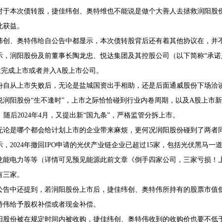
对于本次债转股，捷佳纬创、奥特维也不能说是做个大善人去拯救润阳股
此获益。
纬创、奥特伟给自公告中都显示，本次债转股背后还有着其他协议在，并
示，润阳股份及前董事长陶龙忠、悦达集团及其控股公司（以下简称“承诺
股完成上市或者并入A股上市公司。
份自从上市失败后，无论是盐城国资出手相助，还是后面通威股份下场洽谈
说润阳股份“生不逢时”，上市之际恰恰碰到行业内卷周期，以及A股上市新规
”。随后2024年4月，又提出新“国九条”，严格监管分拆上市。
无论是哪个都会给计划上市的企业带来麻烦，更何况润阳股份碰到了两者
示，2024年撤回IPO申请的光伏产业链企业已超过15家，包括光伏黑马
龙能电力等等（详情可见预见能源此前文章《倒手四家公司，三家亏损！
有三家。
公告中还提到，若润阳股份上市后，捷佳纬创、奥特伟所持有的股票市值
特伟给予股权补偿或者现金补偿。
阳股份被在规定时间内被收购，捷佳纬创、奥特伟收到的收购价也要不低