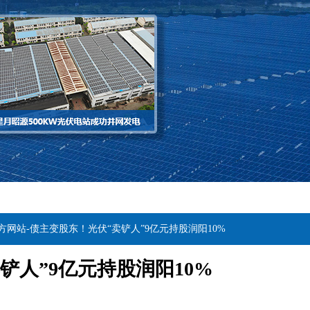
方网站-债主变股东！光伏“卖铲人”9亿元持股润阳10%
铲人”9亿元持股润阳10%