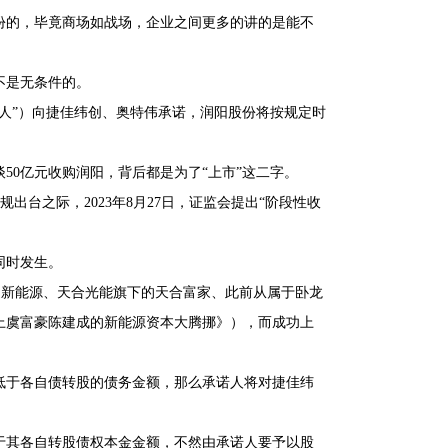
份的，毕竟商场如战场，企业之间更多的讲的是能不
不是无条件的。
人”）向捷佳纬创、奥特伟承诺，润阳股份将按规定时
50亿元收购润阳，背后都是为了“上市”这二字。
出台之际，2023年8月27日，证监会提出“阶段性收
同时发生。
一道新能源、天合光能旗下的天合富家、此前从属于卧龙
上虞富豪陈建成的新能源资本大腾挪》），而成功上
低于各自债转股的债务金额，那么承诺人将对捷佳纬
于其各自转股债权本金金额，不然由承诺人要予以股