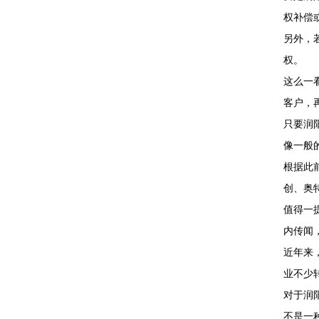
权补偿
另外，
权。
这么一
客户，
只要润
像一般
根据此
创、奥
值得一提
内传闻
近年来
业不少
对于润
不是一