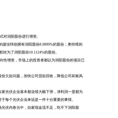
方式对润阳股份进行增资。
捷佳纬创拥有润阳股份8.0899%的股份；奥特维则
转为了润阳股份10.1124%的股份。
意向性增资，市场上的投资者都以为润阳股份的项目已
股份欠款问题，加快公司贷款回收，降低公司坏账风
各家光伏企业基本都业绩大幅下滑，净利润一度都为
对于每个光伏企业来说是一件十分重要的事情。
场光伏内卷当中，自家现金流不足，吃不下润阳股