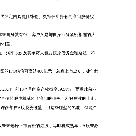
按照约定回购捷佳纬创、奥特伟所持有的润阳股份股
本来自身就有钱，客户又是与自身业务紧密相连的大
身利益。
在，润阳股份及其承诺人也要按原债务金额返还，不
阳的IPO估值可高达400亿元，若真上市成功，捷佳纬
024年前10个月的资产收益率79.58%，而据此前业
次的债转股也算减轻了润阳的债务，利好后续的上市。
业许多都在A股屡屡碰壁，但这些碰壁的氢能、储能企
以未来选择上市宽松的港股，等时机成熟再回A股未必