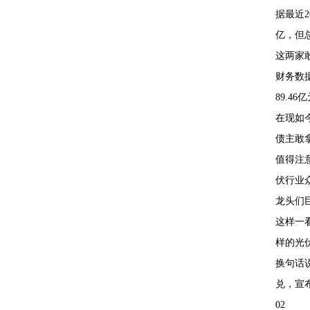
据最近2
亿，但
这两家
财务数据
89.4
在现如
债主敢
值得注
伏行业
龙头们
这样一
样的光
换句话
兑，宣
02