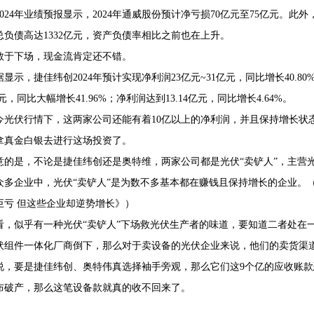
024年业绩预报显示，2024年通威股份预计净亏损70亿元至75亿元。此外，
总负债高达1332亿元，资产负债率相比之前也在上升。
敢于下场，现金流肯定还不错。
显示，捷佳纬创2024年预计实现净利润23亿元~31亿元，同比增长40.80%
6亿元，同比大幅增长41.96%；净利润达到13.14亿元，同比增长4.64%。
今光伏行情下，这两家公司还能有着10亿以上的净利润，并且保持增长状
拿真金白银去进行这场投资了。
意的是，不论是捷佳纬创还是奥特维，两家公司都是光伏“卖铲人”，主营光
众多企业中，光伏“卖铲人”是为数不多基本都在赚钱且保持增长的企业。（
巨亏 但这些企业却逆势增长》）
看，似乎有一种光伏“卖铲人”下场救光伏生产者的味道，要知道二者处在
伏组件一体化厂商倒下，那么对于卖设备的光伏企业来说，他们的卖货渠
说，要是捷佳纬创、奥特伟真选择袖手旁观，那么它们这9个亿的应收账
布破产，那么这笔设备款就真的收不回来了。