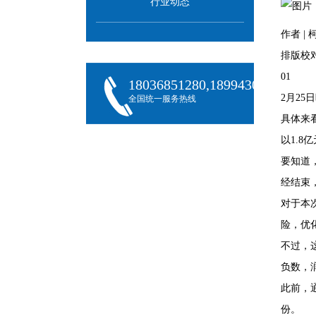
行业动态
作者 |
排版校对
01
18036851280,18994301288,180
2月2
全国统一服务热线
具体来
以1.8
要知道
经结束
对于本
险，优
不过，
负数，
此前，
份。