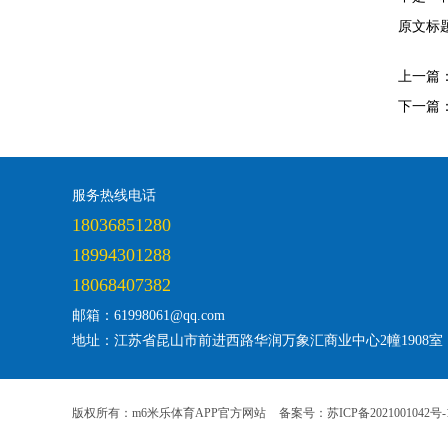
原文标题
上一篇
下一篇
服务热线电话
18036851280
18994301288
18068407382
邮箱：61998061@qq.com
地址：江苏省昆山市前进西路华润万象汇商业中心2幢1908室
版权所有：m6米乐体育APP官方网站
备案号：苏ICP备2021001042号-