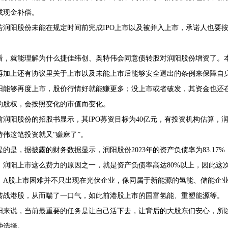
或现金补偿。
若润阳股份未能在规定时间前完成IPO上市以及被并入上市，承诺人也要
看，就能理解为什么捷佳纬创、奥特伟会同意债转股对润阳股份增资了。
再加上还有协议里关于上市以及未能上市后能够安全退出的条例来保障自
阳能够再度上市，股价行情好就能赚更多；没上市或者破发，其资金也还
的股权，会按照变化的市值而变化。
前润阳股份的招股书显示，其IPO募资目标为40亿元，有投资机构估算，润
特伟这笔投资就又“赚麻了”。
的是，据披露的财务数据显示，润阳股份2023年的资产负债率为83.17%，2
，润阳上市这么费力的原因之一，就是资产负债率高达80%以上，因此这
，A股上市困难并不只出现在光伏企业，像同属于新能源的氢能、储能企
转战港股，从而喘了一口气，如此前港股上市的国富氢能、重塑能源等。
阳来说，当前最重要的任务是让自己活下去，让背后的大股东们安心，所
种选择。