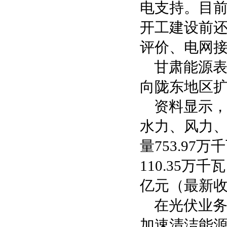
电支持。目
开工建设前
评价、电网
甘肃能源
向陇东地区
资料显示
水力、风力、
量753.97
110.35万千
亿元（最新收
在光伏业
加速清洁能