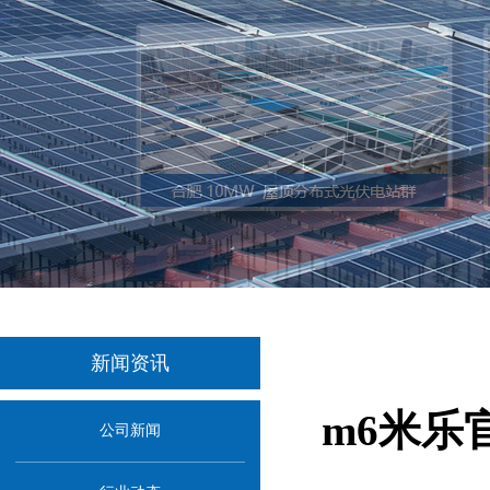
新闻资讯
m6米乐
公司新闻