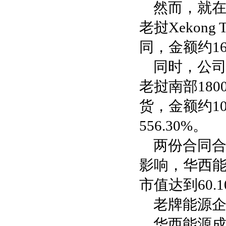
然而，就在
老挝Xekong 
同，金额约16
同时，公司与
老挝南部18
货，金额约1
556.30%。
两份合同合
影响，华西能
市值达到60.
老牌能源
华西能源成