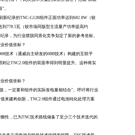
器”。
纪录的TNC-G12R组件正面功率达到682.8W（较
率达到778.5瓦（较市场同版型主流量产功率提高约
和功率纪录，为行业摆脱同质化竞争划定了新的参考坐标。
908技术（通威自主研发的0BB技术）构建的互联平
用则让TNC2.0组件的双面率得到明显提升。这种将实
值，一定要和组件的实际发电量相结合”。呼吁将行业
值来建构创新，TNC2.0组件通过电池钝化处理方案
。
前瞻性，已为TNC技术路线储备了至少三个技术迭代的