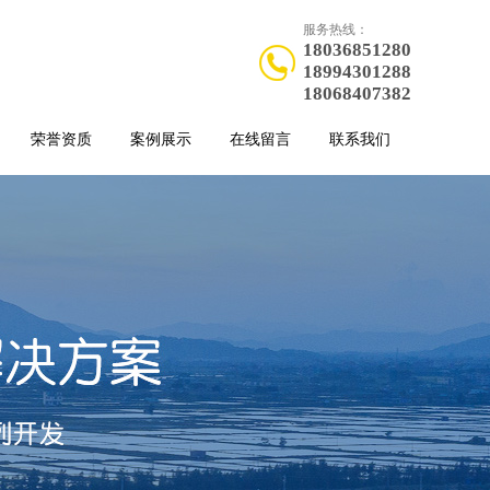
服务热线：
18036851280
18994301288
18068407382
荣誉资质
案例展示
在线留言
联系我们