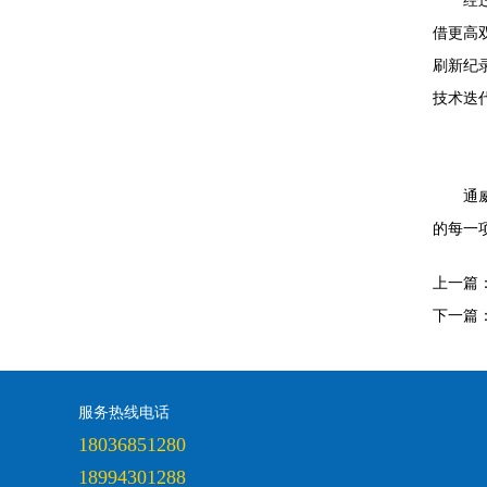
经
借更高
刷新纪
技术迭
通
的每一
上一篇
下一篇
服务热线电话
18036851280
18994301288