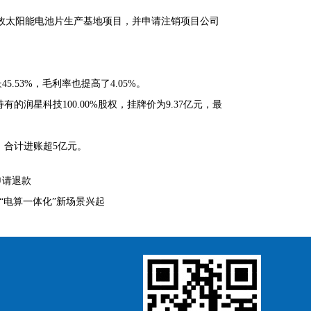
型高效太阳能电池片生产基地项目，并申请注销项目公司
.53%，毛利率也提高了4.05%。
润星科技100.00%股权，挂牌价为9.37亿元，最
，合计进账超5亿元。
申请退款
，“电算一体化”新场景兴起