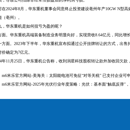
损，导致公司扣除非经常性损益后的净利润亏损。
时在2024年8月，华东重机董事会同意终止投资建设亳州年产10GW N
能（亳州）。
么，华东重机是如何扭亏为盈的呢？
方面。华东重机高端装备制造业务明显向好，实现营收8.64亿元，同比增长45
一方面。2023年下半年，华东重机宣布拟通过公开挂牌转让的方式，出售持有的
对价确定为7亿元。
024年11月25日，华东重机公告称，收到润星科技股权转让款外加收回欠款
：
m6米乐官方网站-美海关：太阳能电池可免征“对等关税” 已支付企业可
：
m6米乐官方网站-2025年光伏行业年度策略：光伏：基本面“触底反弹”