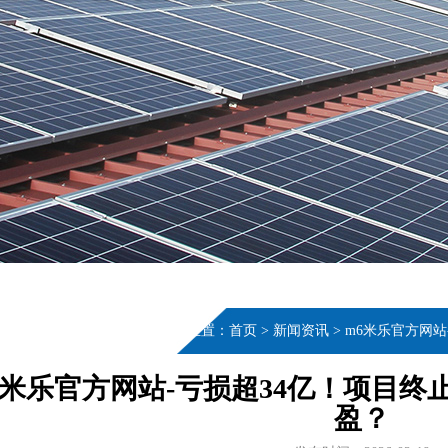
当前位置：
首页
>
新闻资讯
>
m6米乐官方网
6米乐官方网站-亏损超34亿！项目
盈？