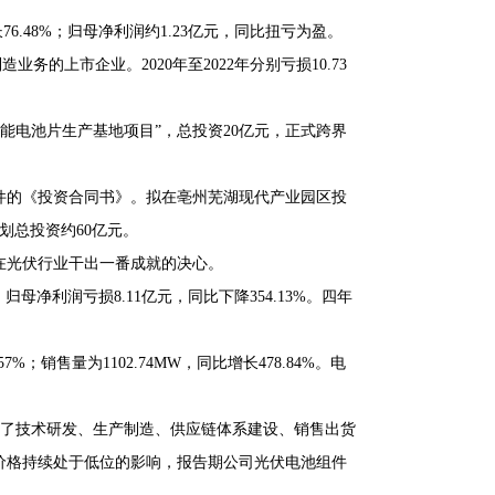
长76.48%；归母净利润约1.23亿元，同比扭亏为盈。
务的上市企业。2020年至2022年分别亏损10.73
太阳能电池片生产基地项目”，总投资20亿元，正式跨界
条件的《投资合同书》。拟在亳州芜湖现代产业园区投
划总投资约60亿元。
在光伏行业干出一番成就的决心。
归母净利润亏损8.11亿元，同比下降354.13%。四年
%；销售量为1102.74MW，同比增长478.84%。电
成了技术研发、生产制造、供应链体系建设、销售出货
价格持续处于低位的影响，报告期公司光伏电池组件