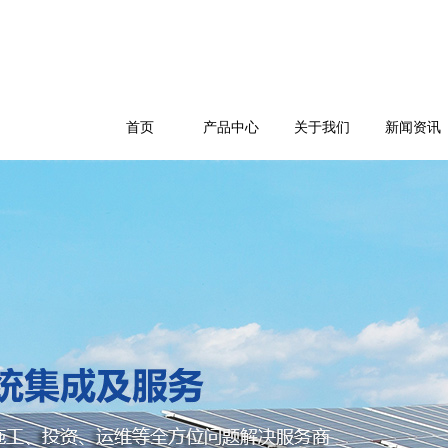
首页
产品中心
关于我们
新闻资讯
公司简介
企业文化