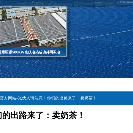
乐官方网站-光伏人请注意！你们的出路来了：卖奶茶！
们的出路来了：卖奶茶！