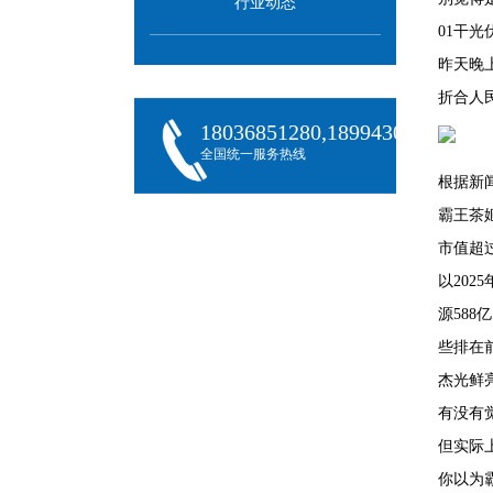
行业动态
01干光
昨天晚
折合人民
18036851280,18994301288,180
全国统一服务热线
根据新
霸王茶
市值超
以202
源588
些排在
杰光鲜
有没有
但实际
你以为