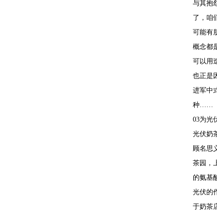
与其抱
了，咱
可能有
概念都
可以用
也正是
进军中
种……
03为
光伏奶
顾名思
茶园，
的氨基
光伏的
于奶茶