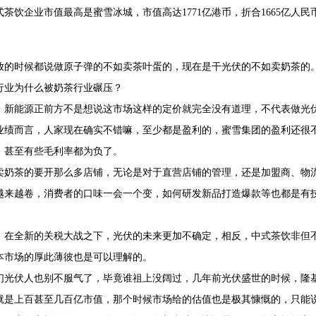
式茶饮企业市值最高是蜜雪冰城，市值高达1771亿港币，折合1665亿人民
放的时候都说做原子弹的不如卖茶叶蛋的，现在是干光伏的不如卖奶茶的
伏行业为什么被奶茶行业碾压？
，新能源正前方不是想说这市场这样的定价就完全没有道理，不代表做光
业绩而言，人家现在确实不错嘛，至少都是盈利的，蜜雪集团的盈利还很
，甚至有些毛利率都为负了。
卖奶茶的要开那么多店铺，无论是对于直营店铺的管理，还是加盟商、物
越来越卷，消费者的口味一会一个变，如何研发新品打造爆款等也都是有
，在全新的关税大战之下，光伏的未来更加不确定，相反，中式茶饮非但
本市场的厚此薄彼也是可以理解的。
们光伏人也别不服气了，毕竟谁祖上没阔过，几年前光伏盛世的时候，隆基
就是上百甚至几百亿市值，那个时候市场给的估值也是极其慷慨的，只能