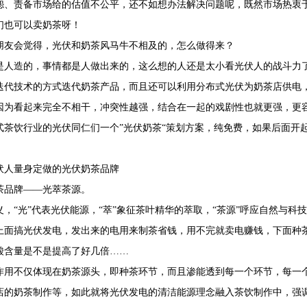
怨、责备市场给的估值不公平，还不如想办法解决问题呢，既然市场热衷
们也可以卖奶茶呀！
朋友会觉得，光伏和奶茶风马牛不相及的，怎么做得来？
是人造的，事情都是人做出来的，这么想的人还是太小看光伏人的战斗力
迭代技术的方式迭代奶茶产品，而且还可以利用分布式光伏为奶茶店供电
因为看起来完全不相干，冲突性越强，结合在一起的戏剧性也就更强，更
式茶饮行业的光伏同仁们一个”光伏奶茶“策划方案，纯免费，如果后面开起
光伏人量身定做的光伏奶茶品牌
茶品牌——光萃茶源。
义，“光”代表光伏能源，“萃”象征茶叶精华的萃取，“茶源”呼应自然与
上面搞光伏发电，发出来的电用来制茶省钱，用不完就卖电赚钱，下面种
酸含量是不是提高了好几倍……
作用不仅体现在奶茶源头，即种茶环节，而且渗能透到每一个环节，每一
店的奶茶制作等，如此就将光伏发电的清洁能源理念融入茶饮制作中，强调