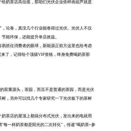
于给奶茶店高估值，那咱们光伏企业依样画葫芦就是
了，论卷，真没几个行业能卷得过光伏。光伏人不仅
，节能环保，还能提升单店效益。
容易抓住消费者的眼球，新能源正前方这里也给考虑
来了，记得给个顶级VIP资格，终身免费喝奶茶那
科技的双重源头，茶园，而且不是普通的茶园，而是光伏
茶树，另外可以找几个专家研究一下光伏板下的茶树
个奶茶店的屋顶上都搞分布式光伏，发出来的电就用
“每一杯奶茶都是阳光的二次转化”，传递“喝奶茶=参