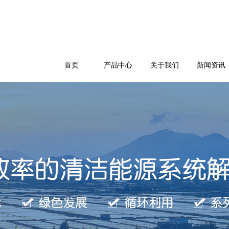
首页
产品中心
关于我们
新闻资讯
公司简介
企业文化