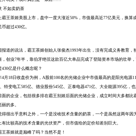
伏 不如卖奶茶
上霸王茶姬美股上市，盘中一度大涨近50%，市值最高近77亿美元，换算成人
币超过430亿。
68407382
闻报道的说法，霸王茶姬创始人张俊杰1993年出生，没有完成义务教育，独自
姬，创业7年半，靠伯牙绝弦这款百亿大单品完成了登陆资本市场的壮举，市
过430亿是什么概念呢？
5年4月18日收盘价为例，A股前100名的光储企业中市值最高的是阳光电源11
亿、特变电工585亿、德业股份545亿、正泰电器471亿、大全能源395
前面的企业，包括很多排在霸王别姬后面的光储企业，成立时间大多都比
亮丽的多。
觉得很出乎意料之外，一个是没啥技术含量的奶茶，一个是虽然这两年因
上有比较高的技术含量的光伏资产，但市值给的定价却差别巨大。
霸王茶姬就是巅峰了吗？当然不是！