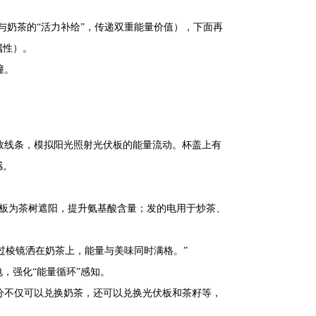
化”与奶茶的“活力补给”，传递双重能量价值），下面再
属性）。
撞。
效线条，模拟阳光照射光伏板的能量流动。杯盖上有
感。
伏板为茶树遮阳，提升氨基酸含量；发的电用于炒茶、
过棱镜洒在奶茶上，能量与美味同时满格。”
，强化“能量循环”感知。
分不仅可以兑换奶茶，还可以兑换光伏板和茶籽等，