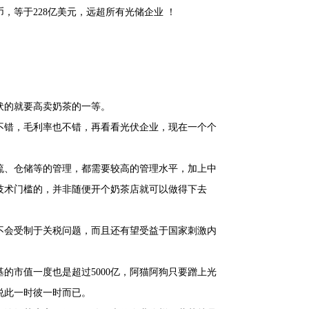
币，等于228亿美元，远超所有光储企业 ！
。
伏的就要高卖奶茶的一等。
不错，毛利率也不错，再看看光伏企业，现在一个个
流、仓储等的管理，都需要较高的管理水平，加上中
技术门槛的，并非随便开个奶茶店就可以做得下去
不会受制于关税问题，而且还有望受益于国家刺激内
的市值一度也是超过5000亿，阿猫阿狗只要蹭上光
说此一时彼一时而已。