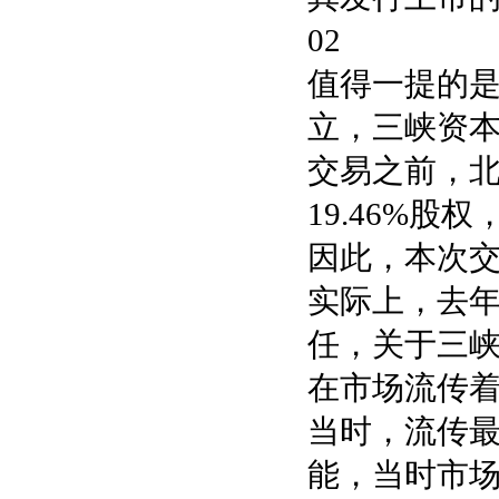
02
值得一提的是
立，三峡资本
交易之前，
19.46%股
因此，本次
实际上，去
任，关于三
在市场流传
当时，流传最
能，当时市