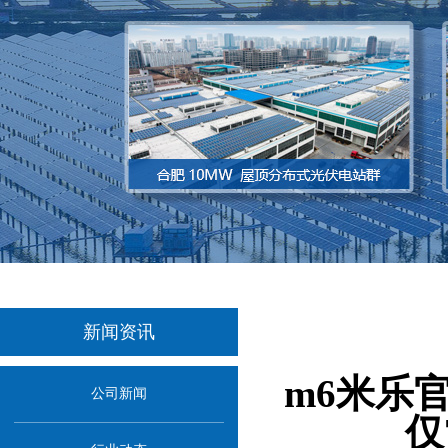
新闻资讯
当
m6米乐
公司新闻
仅