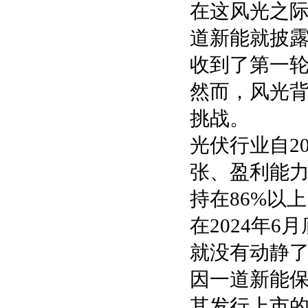
在这风光之际
道新能就披
收到了第一
然而，风光
挑战。
光伏行业自2
张、盈利能
持在86%以
在2024年
就没有动静了
因一道新能
其发行上市