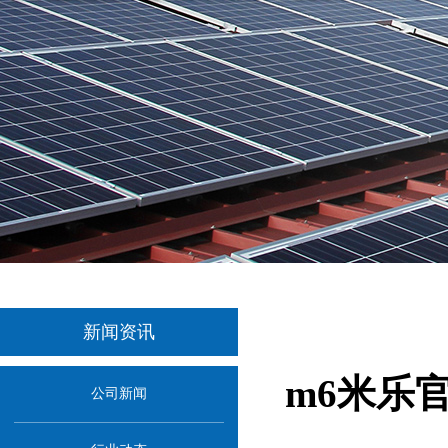
新闻资讯
m6米乐
公司新闻