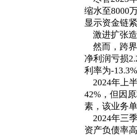
缩水至8000
显示资金链
激进扩张造
然而，跨界
净利润亏损2.
利率为-13.3
2024年
42%，但因
素，该业务单
2024年三
资产负债率高