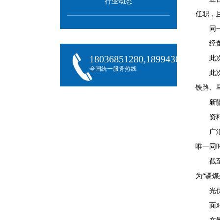
行业动态
任职，
同
经
18036851280,18994301288,180
此
全国统一服务热线
此
铁路、
新
资
广
唯一同
截
为“疆
光
面