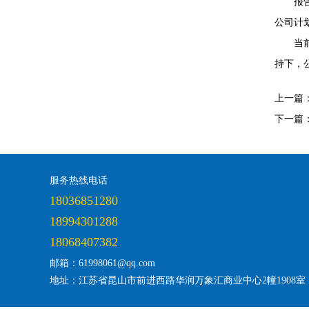
报
公司计划
当
持下，
上一篇
下一篇
服务热线电话
18036851280
18994301288
18068407382
邮箱：61998061@qq.com
地址：江苏省昆山市前进西路华润万象汇商业中心2幢1908室