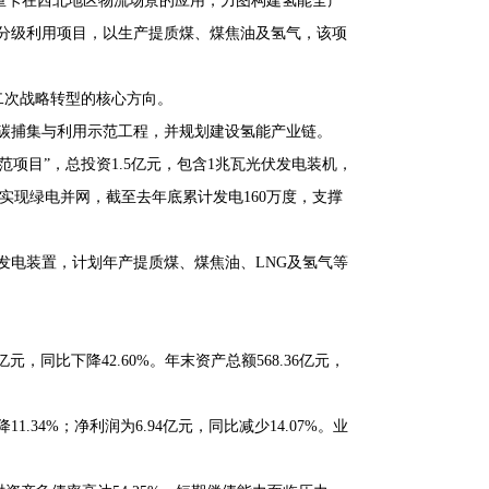
重卡在西北地区物流场景的应用，力图构建氢能全产
煤炭分级利用项目，以生产提质煤、煤焦油及氢气，该项
二次战略转型的核心方向。
氧化碳捕集与利用示范工程，并规划建设氢能产业链。
范项目”，总投资1.5亿元，包含1兆瓦光伏发电装机，
月实现绿电并网，截至去年底累计发电160万度，支撑
光伏发电装置，计划年产提质煤、煤焦油、LNG及氢气等
1亿元，同比下降42.60%。年末资产总额568.36亿元，
.34%；净利润为6.94亿元，同比减少14.07%。业