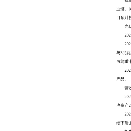
在
业链。
目预计
光
2
2
与5兆
氢能重
2
产品。
营
20
净资产2
2
绩下滑