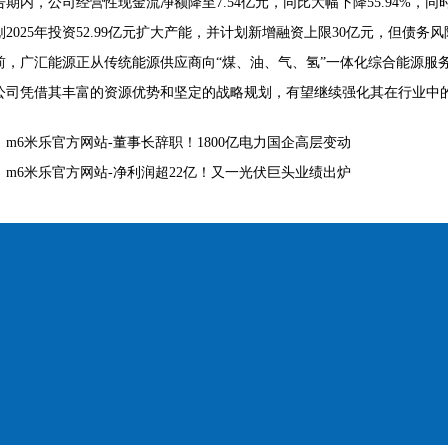
告期内，公司经营性现金流净额降至7.54亿元，同比大幅下降55.94%，同
2025年投资52.99亿元扩大产能，并计划新增融资上限30亿元，但债务
前，广汇能源正从传统能源供应商向“煤、油、气、氢”一体化综合能源服务
公司凭借其丰富的资源优势和坚定的战略规划，有望继续强化其在行业中
：
m6米乐官方网站-董事长辞职！1800亿电力国企高层变动
：
m6米乐官方网站-净利润超22亿！又一光伏巨头业绩出炉