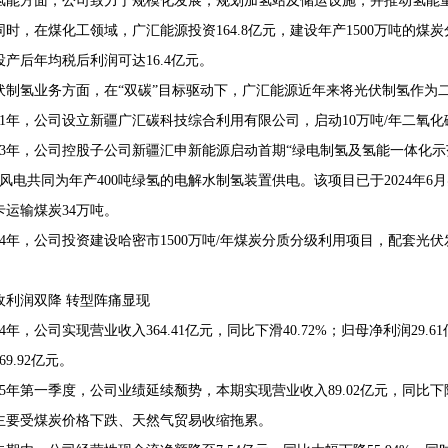
氢能方面，公司致力于规模化发展，规划加氢站及储运设施，并推动氢能
同时，在煤化工领域，广汇能源投资164.8亿元，建设年产1500万吨的
投产后年均税后利润可达16.4亿元。
伏制氢业务方面，在“双碳”目标驱动下，广汇能源近年来将光伏制氢作为
021年，公司设立新疆广汇碳科技综合利用有限公司，启动10万吨/年二
023年，公司控股子公司新疆汇申新能源启动首期“绿电制氢及氢能一体化示
瓦风电共同为年产400吨绿氢的电解水制氢装置供电。该项目已于2024年6
卡运输煤炭34万吨。
024年，公司投资建设哈密市1500万吨/年煤炭分质分级利用项目，配套
收利润双降 转型阵痛显现
24年，公司实现营业收入364.41亿元，同比下滑40.72%；归母净利润29.6
69.92亿元。
025年第一季度，公司业绩延续颓势，本期实现营业收入89.02亿元，同比下降11
主要受煤炭价格下跌、天然气贸易收缩拖累。