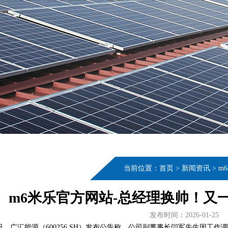
当前位置：
首页
>
新闻资讯
>
m
m6米乐官方网站-总经理换帅！又
发布时间：2026-01-25
日，广汇能源（600256.SH）发布公告称，公司副董事长闫军先生因工