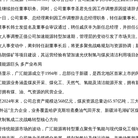
且继续担任董事职务。同时，公司董事李圣君先生因工作调整原因提请辞
一日，公司董事、总经理蔺剑因工作调整辞去总经理职务，转任副董事长
董事长韩士发提名及董事会审议通过，聘任戚庆丰为新任总经理，并担任
68407382
次人事调整正值公司加速能源转型加速期，管理层的变动引发了市场关注
次人事变动中，蔺剑转任副董事长后，将更多聚焦战略规划与资源协调；
马朗煤矿等项目建设，其运营经验有望加速光伏制氢与煤炭清洁利用项目
疆能源巨头 多产业布局
料显示，广汇能源成立于1994年，总部位于新疆，是西北地区首家上市的
汇能源业务涵盖煤炭开采、煤化工、天然气、氢能及清洁能源开发，拥有
时拥有煤、油、气资源的民营企业。
至2024年末，公司总资产规模达568亿元，煤炭资源总量达65.97亿吨
煤外运”主力企业，业务覆盖哈萨克斯坦斋桑油气田开发、新疆淖毛湖矿区
伏制氢成二次战略转型核心方向
对传统能源市场的波动，广汇能源将转型重点聚焦于氢能与现代煤化工领