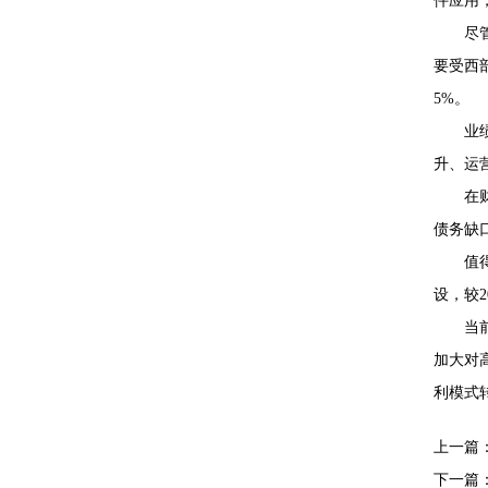
件应用
尽
要受西部
5%。
业
升、运
在
债务缺口
值
设，较
当
加大对
利模式
上一篇
下一篇