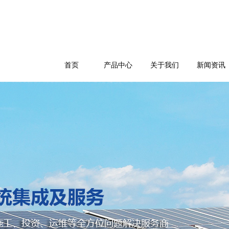
首页
产品中心
关于我们
新闻资讯
公司简介
企业文化