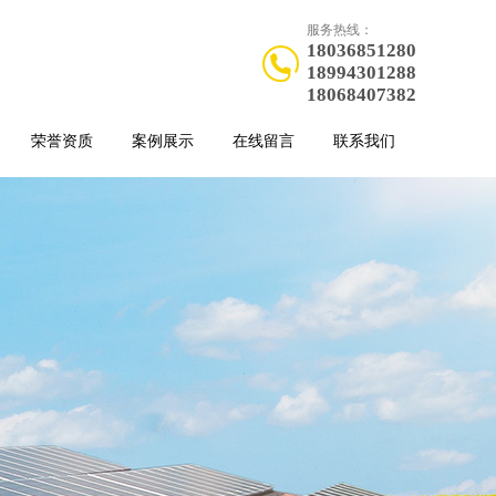
服务热线：
18036851280
18994301288
18068407382
荣誉资质
案例展示
在线留言
联系我们