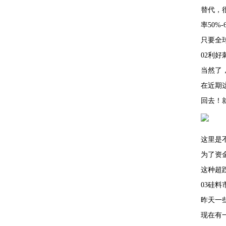
替代，
率50%
只要全
02利
当然了
在近期
回去！
这里是
为了资
这种超
03硅
昨天一
现在有