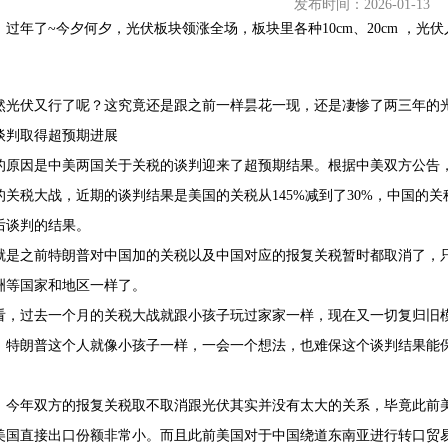
发布时间：2026-01-13
，过年了~今夕何夕，光伏板块领涨全场，板块里各种10cm、20cm ，
然光伏又行了呢？这究竟还是跟之前一样昙花一现，还是凄惨了两三年的
68407382
税谈判取得超预期进展
的原因是中美两国关于关税的谈判迎来了超预期结果。根据中美双方公告，
年的关税大战，近期的谈判结果是美国的关税从145%减到了30%，中国的关
天后谈判的结果。
就是之前特朗普对中国加的关税以及中国对应的报复关税暂时都取消了，只
洲等国家和地区一样了。
看，过去一个月的关税大战就跟小孩子玩过家家一样，现在又一切复归旧
，特朗普这个人就像小孩子一样，一会一个想法，也难保这个谈判结果能保持多
，今年双方的报复关税取不取消跟光伏其实并没有太大的关系，毕竟此前
美国直接出口份额非常小。而且此前美国对于中国绕道东南亚进行转口贸