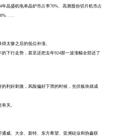
4年晶盛机电单晶炉市占率70%、高测股份切片机市占
70%……
跌得太惨之后的低位补涨。
的下行走势，甚至还把去年924那一波涨幅全部还了
好的利好刺激，风险偏好下滑的时候，光伏板块就成
息有关。
即通威、大全、新特、东方希望、亚洲硅业和协鑫联