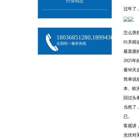
行业动态
过年了
怎么突
18036851280,18994301288,180
01关
全国统一服务热线
最直接
2025
看90
简单说
本、欧
回过头
当然了
已。
客观讲
光伏对