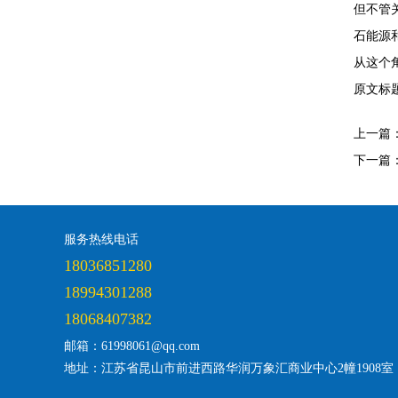
但不管
石能源
从这个
原文标
上一篇
下一篇
服务热线电话
18036851280
18994301288
18068407382
邮箱：61998061@qq.com
地址：江苏省昆山市前进西路华润万象汇商业中心2幢1908室