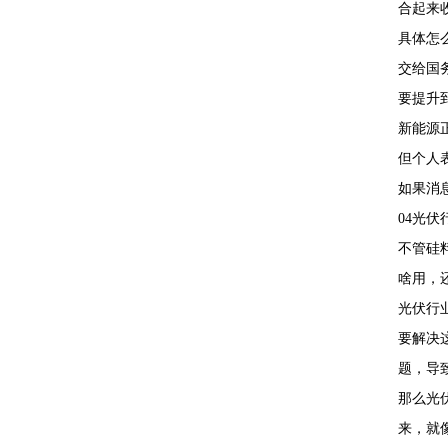
合起来
具体怎
交给国
要提升到
新能源
但个人
如果消
04光伏
不管硅
啥用，
光伏行
要解决
题，导
那么光
来，就