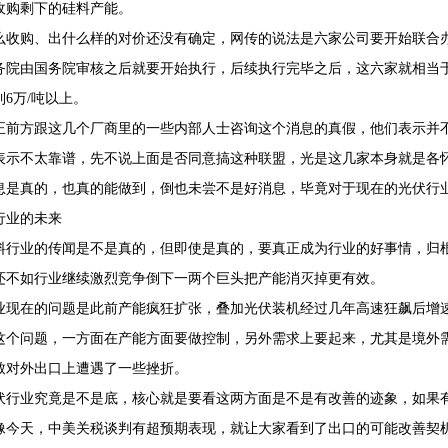
收购剩下的硅料产能。
么收购、出什么样的对价还没有确定，网传的说法是六家公司要开始联合办
务院由国务院审核之后就要开始执行，后续执行完毕之后，这六家就相当
6万/吨以上。
正前方跟这几个厂商里的一些内部人士咨询这个消息的真假，他们表示并
表示不太靠谱，先不说上面是否同意搞这种联盟，光是这几家本身就是各
息是真的，也真的能做到，倒也未尝不是好消息，毕竟对于现在的光伏行
行业的未来
料行业的传闻是不是真的，但即使是真的，要真正成为行业的好事情，归
还不如行业继续激烈竞争倒下一两个巨头把产能消灭掉更有效。
业现在的问题是此前产能疯狂扩张，叠加光伏装机经过几年高速狂飙后增
这个问题，一方面在产能方面要做控制，另外需求上要起来，尤其是境外
致对外出口上遭遇了一些挫折。
伏行业究竟是不是底，核心就是要看这两方面是不是有改善的迹象，如果
像今天，中美关税谈判有超预期表现，就让大家看到了出口的可能改善契