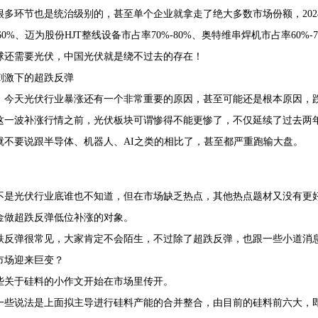
很多环节也是统治级别的，甚至单个企业就拿走了绝大多数市场份额，202
-60%、迈为股份HJT整线设备市占率70%-80%、奥特维串焊机市占率60%-
球还需要光伏，中国光伏就是绕不过去的存在！
好刺激下的超跌反弹
，今天光伏行业暴涨还有一个非常重要的原因，甚至可能还是根本原因，
这一波补涨行情之前，光伏板块可谓惨得不能更惨了，不仅延续了过去两年
就不要说跟半导体、机器人、AI之类的相比了，甚至都严重跑输大盘。
不是光伏行业底谁也不知道，但在市场缺乏热点，其他热点题材又没有更
金做超跌反弹低位补涨的对象。
跌反弹很常见，大家肯定不会陌生，不过除了超跌反弹，也跟一些小道消
料市场迎来巨变？
些关于硅料的小作文开始在市场里传开。
一些说法是上面拟主导进行硅料产能的合并整合，由目前的硅料前六大，