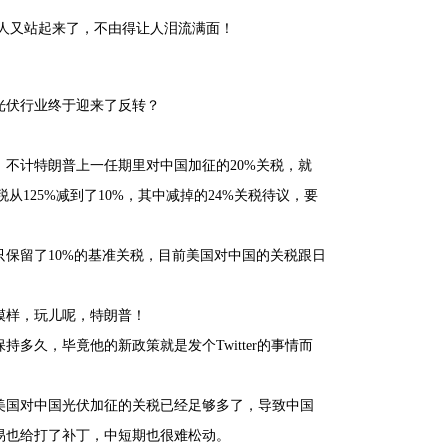
光伏人又站起来了，不由得让人泪流满面！
光伏行业终于迎来了反转？
不计特朗普上一任期里对中国加征的20%关税，就
税从125%减到了10%，其中减掉的24%关税待议，要
保留了10%的基准关税，目前美国对中国的关税跟日
模样，玩儿呢，特朗普！
久，毕竟他的新政策就是发个Twitter的事情而
美国对中国光伏加征的关税已经足够多了，导致中国
易也给打了补丁，中短期也很难松动。