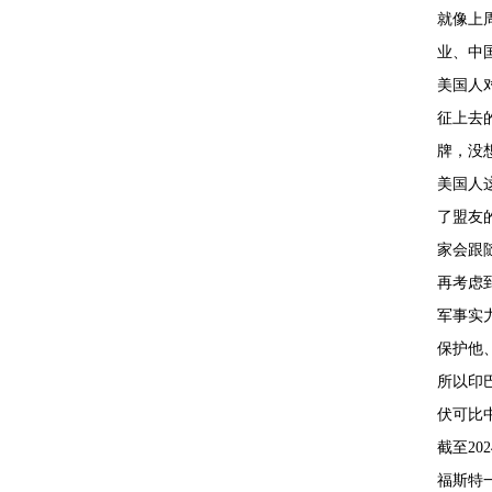
就像上
业、中
美国人
征上去
牌，没
美国人
了盟友
家会跟
再考虑
军事实
保护他
所以印
伏可比
截至2
福斯特