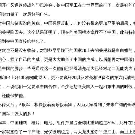
周开打又迅速停战的印巴冲突，给中国军工在全世界面前打了一次最好的
国实力做了一次最好的广告。
对中国加征离谱的关税，中国强硬反制，非但没有带来更加严重的后果，
的关税降回去。这个结果证明了，现在的美国根本拿捏不了中国，此前特
想到被中国直接给抓包了。
这次也不是没有收获，对那些早早跪下的国家加上去的关税就是白白赚的
的心，损了自己的声威，更是大大助长了中国的声威，以后想再对中国做
随中国的脚步，毕竟通过这一次他们已经看清楚老大已经对老二无能为力
到印巴上歼10C都如此逆天，更不要说歼20以及才亮相没多久的第六代战
力，不说他们一定要跟中国合作，至少还想跟美国人一起刁难中国的时候
、还能保护他。
巴停火后，A股军工板块接着奏乐接着舞，因为大家看到了未来广阔的全
中国军工强大的多！
024年，中国硅料、硅片、电池、组件产量占全球比重均超过80%，此外
一家就垄断了一半产能，光伏玻璃也是，两大龙头垄断半壁江山。而且上