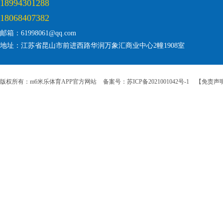
18994301288
18068407382
邮箱：61998061@qq.com
地址：江苏省昆山市前进西路华润万象汇商业中心2幢1908室
版权所有：m6米乐体育APP官方网站
备案号：苏ICP备2021001042号-1
【免责声