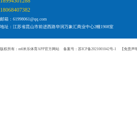
18994301288
18068407382
邮箱：61998061@qq.com
地址：江苏省昆山市前进西路华润万象汇商业中心2幢1908室
版权所有：m6米乐体育APP官方网站
备案号：苏ICP备2021001042号-1
【免责声