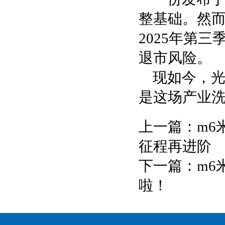
整基础。然
2025年第
退市风险。
现如今，光
是这场产业
上一篇：
m6
征程再进阶
下一篇：
m6
啦！