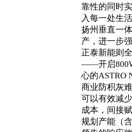
靠性的同时
入每一处生活
扬州垂直一体
产，进一步
正泰新能则
——开启800
心的ASTRO
商业防积灰难
可以有效减
成本，间接赋能
规划产能（含