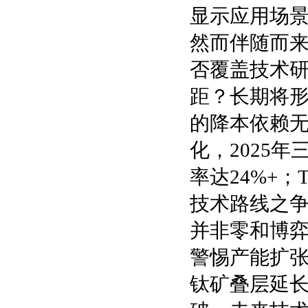
显示应用场
然而伴随而
否覆盖技术
距？长期将形
的降本依赖
化，2025年
率达24%+；
技术路线之争
并非零和博弈。
警惕产能扩张
钛矿叠层延长