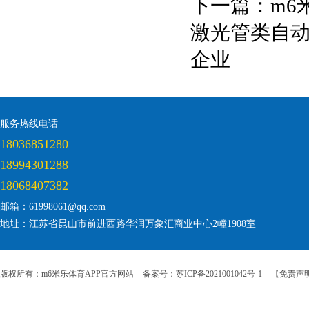
下一篇：
m6
激光管类自
企业
服务热线电话
18036851280
18994301288
18068407382
邮箱：61998061@qq.com
地址：江苏省昆山市前进西路华润万象汇商业中心2幢1908室
版权所有：m6米乐体育APP官方网站
备案号：苏ICP备2021001042号-1
【免责声