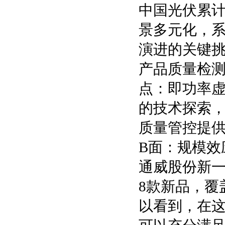
中国光伏累计
景多元化，
演进的关键挑
产品质量检
点：即功率
的技术探索
质量管控提
B面：规模效
通威股份新一
8款新品，覆
以看到，在