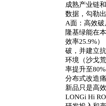
成熟产业链
数据，勾勒出
A面：高效破
隆基绿能在本
效率25.9%
破，并建立
环境（沙戈荒
率提升至80%
分布式改造
新品只是高效
LONGi H