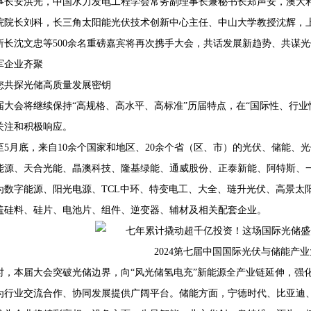
事长安洪光，中国水力发电工程学会常务副理事长兼秘书长郑声安，澳大
院院长刘科，长三角太阳能光伏技术创新中心主任、中山大学教授沈辉，
所长沈文忠等500余名重磅嘉宾将再次携手大会，共话发展新趋势、共谋
军企业齐聚
您共探光储高质量发展密钥
届大会将继续保持“高规格、高水平、高标准”历届特点，在“国际性、行
关注和积极响应。
至5月底，来自10余个国家和地区、20余个省（区、市）的光伏、储能、
能源、天合光能、晶澳科技、隆基绿能、通威股份、正泰新能、阿特斯、
为数字能源、阳光电源、TCL中环、特变电工、大全、琏升光伏、高景太阳能
盖硅料、硅片、电池片、组件、逆变器、辅材及相关配套企业。
2024第七届中国国际光伏与储能产
时，本届大会突破光储边界，向“风光储氢电充”新能源全产业链延伸，强
为行业交流合作、协同发展提供广阔平台。储能方面，宁德时代、比亚迪