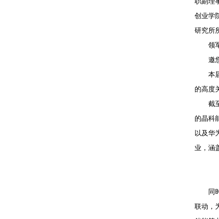
职副理
创业学
研究所
领
邀
本
的高度
截
的晶科
以及华
业，涵
同
联动，