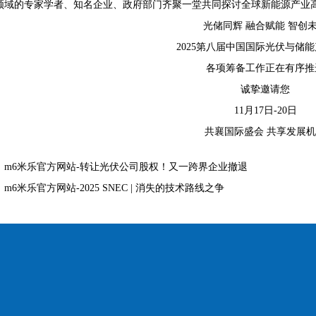
领域的专家学者、知名企业、政府部门齐聚一堂共同探讨全球新能源产业
光储同辉 融合赋能 智创
2025第八届中国国际光伏与储
各项筹备工作正在有序推
诚挚邀请您
11月17日-20日
共襄国际盛会 共享发展
：
m6米乐官方网站-转让光伏公司股权！又一跨界企业撤退
：
m6米乐官方网站-2025 SNEC | 消失的技术路线之争