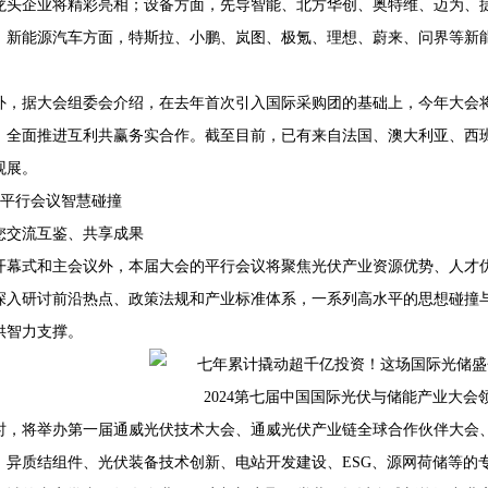
龙头企业将精彩亮相；设备方面，先导智能、北方华创、奥特维、迈为、
；新能源汽车方面，特斯拉、小鹏、岚图、极氪、理想、蔚来、问界等新
外，据大会组委会介绍，在去年首次引入国际采购团的基础上，今年大会
，全面推进互利共赢务实合作。截至目前，已有来自法国、澳大利亚、西班
观展。
0+平行会议智慧碰撞
您交流互鉴、共享成果
开幕式和主会议外，本届大会的平行会议将聚焦光伏产业资源优势、人才
深入研讨前沿热点、政策法规和产业标准体系，一系列高水平的思想碰撞
供智力支撑。
2024第七届中国国际光伏与储能产业大会
时，将举办第一届通威光伏技术大会、通威光伏产业链全球合作伙伴大会
、异质结组件、光伏装备技术创新、电站开发建设、ESG、源网荷储等的