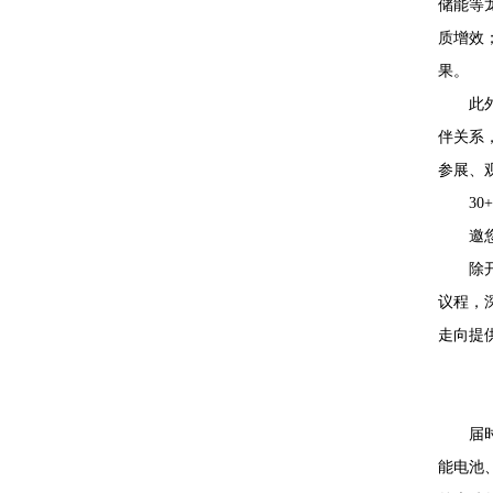
储能等
质增效
果。
此
伴关系
参展、
3
邀
除
议程，
走向提
届
能电池