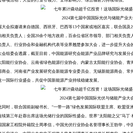
会各项活动，大会的行业引领力、全球影响力、综合辐射力持续增强。
2024第七届中国国际光伏与储能产业
届大会拟邀请来自德国、西班牙、巴西等13个国家或地区嘉宾，联合国及
构相关负责人；全国20余个地方政府，百余位省区市领导、部门相关负责
负责人、行业协会和金融机构代表等业界翘楚参加大会，进一步提升大会
大会组委会透露，截至目前，中国能源研究会能源产业品牌研究与发展分
太阳能行业协会、云南省绿色能源行业协会、内蒙古太阳能行业协会、青
源商会、河南省产业发展研究会新能源专业委员会、无锡新能源商会、常州
这一国际行业盛会，共促中国新能源产业持续稳健发展。
2024第七届中国国际光伏与储能产业大
此同时，联合国前副秘书长、“一带一路”绿色发展国际联盟主席、欧盟亚
连续第三年赴蓉出席这场光储行业的国际性盛会。世界“太阳能之父”马丁
国国家工程院外籍院士周孝信，中国光伏行业协会名誉理事长王勃华，中