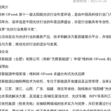
发布时间：2025-11-24
选简介
科杯·OFweek 第十一届太阳能光伏行业年度评选，是由中国高科技行业门户
同举办。该评选是中国光伏行业的年度品牌盛会，亦是行业极具有专业性
68407382
业界“光伏行业奥斯卡奖”。
次活动旨在为光伏行业的最新产品、技术和解决方案搭建展示平台，并借助O
品与方案，推动光伏行业的进步与发展。
报企业
辉新能源（合肥）有限公司（简称“天辉新能源”）申报“维科杯·OFweek
报理由
辉新能源申报奖项：维科杯·OFweek 卓越分布式光伏品牌
辉新能源以物联网技术为依托，专注于新能源开发建设及运营管理，业务
徽、江苏、浙江、山西、广东、福建、湖北等省份。陆续推出“悦阳楼”光伏
光伏系统解决方案，及混凝土/彩钢瓦屋顶光伏、光伏车棚、BIPV等系列
司依托集团（怪兽充电）在物联网领域的技术实力与优势，斥巨资通过行业