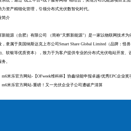
理系统，通过“线上平台+线下服务网络”相结合，实现分布式能源项目全
助力资产精细化管理，引领分布式光伏数智化时代。
业简介
辉新能源（合肥）有限公司 （简称“天辉新能源”）是一家以物联网技术
，隶属于美国纳斯达克上市公司Smart Share Global Limited
为、软银等优质资本），致力于为客户提供专业的分布式光伏电站开发、
服务。
：
m6米乐官方网站-【OFweek维科杯】协鑫绿能申报卓越/优秀EPC企业奖
：
m6米乐官方网站-重磅！又一光伏企业子公司遭破产清算