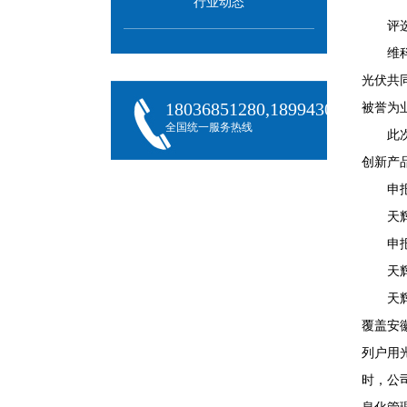
行业动态
评
维
光伏共
18036851280,18994301288,180
被誉为
全国统一服务热线
此
创新产
申
天
申
天
天
覆盖安
列户用
时，公