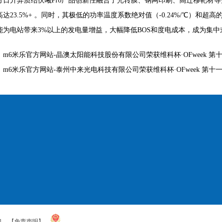
方日升异质结伏曦Pro产品创新性融合了光转膜、钢网印刷、高迁移靶材等多
达23.5%+ 。同时，其极低的功率温度系数绝对值（-0.24%/℃）和超
能为电站带来3%以上的发电量增益，大幅降低BOS和度电成本，成为集
：
m6米乐官方网站-晶澳太阳能科技股份有限公司荣获维科杯·OFweek 
：
m6米乐官方网站-泰州中来光电科技有限公司荣获维科杯·OFweek 第
1
【免责声明】