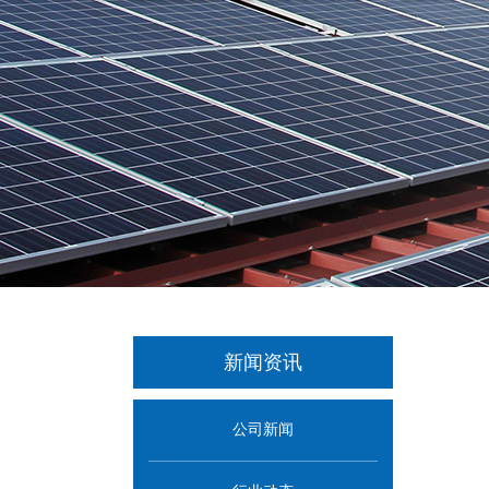
新闻资讯
公司新闻