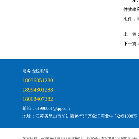
东
件效率高
组件，
上一篇
下一篇
服务热线电话
18036851280
18994301288
18068407382
邮箱：61998061@qq.com
地址：江苏省昆山市前进西路华润万象汇商业中心2幢1908室
版权所有：m6米乐体育APP官方网站
备案号：苏ICP备2021001042号-