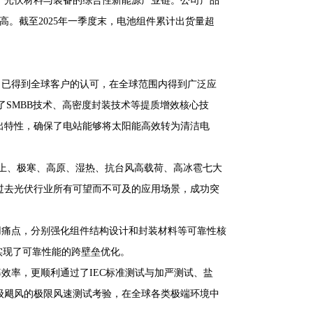
，光伏材料与装备的综合性新能源产业链。公司产品
新高。截至2025年一季度末，电池组件累计出货量超
出以来，已得到全球客户的认可，在全球范围内得到广泛应
成了SMBB技术、高密度封装技术等提质增效核心技
出特性，确保了电站能够将太阳能高效转为清洁电
海上、极寒、高原、湿热、抗台风高载荷、高冰雹七大
过去光伏行业所有可望而不可及的应用场景，成功突
应用痛点，分别强化组件结构设计和封装材料等可靠性核
实现了可靠性能的跨壁垒优化。
的功率效率，更顺利通过了IEC标准测试与加严测试、盐
级飓风的极限风速测试考验，在全球各类极端环境中