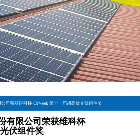
公司荣获维科杯·OFweek 第十一届超高效光伏组件奖
股份有限公司荣获维科杯
高效光伏组件奖