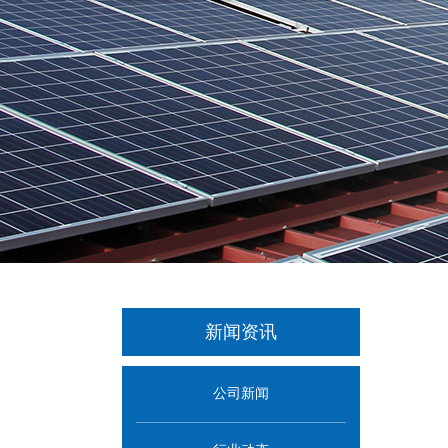
新闻资讯
公司新闻