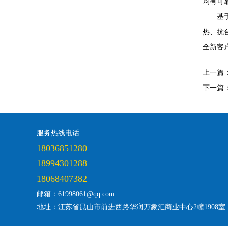
均有可
基
热、抗
全新客
上一篇
下一篇
服务热线电话
18036851280
18994301288
18068407382
邮箱：61998061@qq.com
地址：江苏省昆山市前进西路华润万象汇商业中心2幢1908室