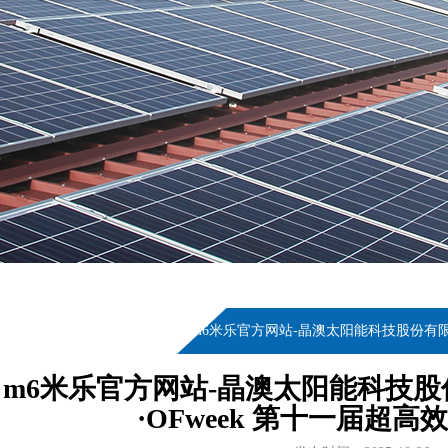
当前位置：
首页
>
新闻资讯
>
m6米乐官方网站-晶澳太阳能科技股份有限
m6米乐官方网站-晶澳太阳能科技
·OFweek 第十一届超