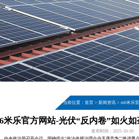
当前位置：
首页
>
新闻资讯
>
m6米乐
m6米乐官方网站-光伏“反内卷”如火
发布时间：2025-10-10
0日，中央政治局召开会议，明确提出“依法依规治理企业无序竞争”“推进重