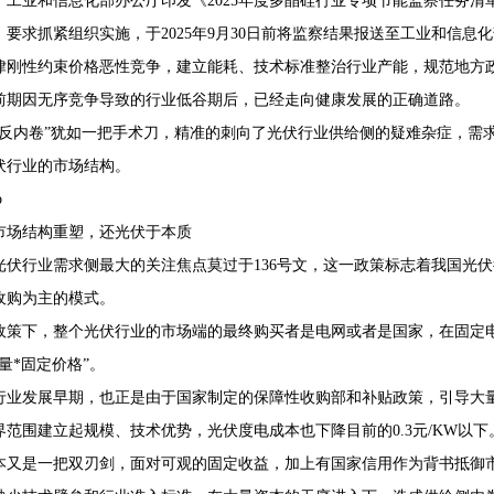
日，工业和信息化部办公厅印发《2025年度多晶硅行业专项节能监察任务
》要求抓紧组织实施，于2025年9月30日前将监察结果报送至工业和信息化
律刚性约束价格恶性竞争，建立能耗、技术标准整治行业产能，规范地方
前期因无序竞争导致的行业低谷期后，已经走向健康发展的正确道路。
“反内卷”犹如一把手术刀，精准的刺向了光伏行业供给侧的疑难杂症，需
伏行业的市场结构。
o
市场结构重塑，还光伏于本质
5年光伏行业需求侧最大的关注焦点莫过于136号文，这一政策标志着我国
收购为主的模式。
政策下，整个光伏行业的市场端的最终购买者是电网或者是国家，在固定
量*固定价格”。
行业发展早期，也正是由于国家制定的保障性收购部和补贴政策，引导大量
界范围建立起规模、技术优势，光伏度电成本也下降目前的0.3元/KW以下
本又是一把双刃剑，面对可观的固定收益，加上有国家信用作为背书抵御