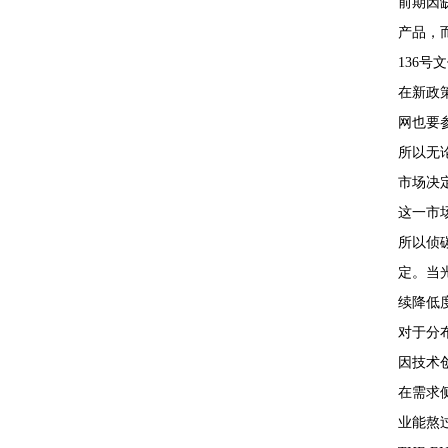
前期因
产品，
136
在新政
网也要
所以无
市场决
这一市
所以侦
定。当
续降低
对于分
因技术
在需求
业能熬