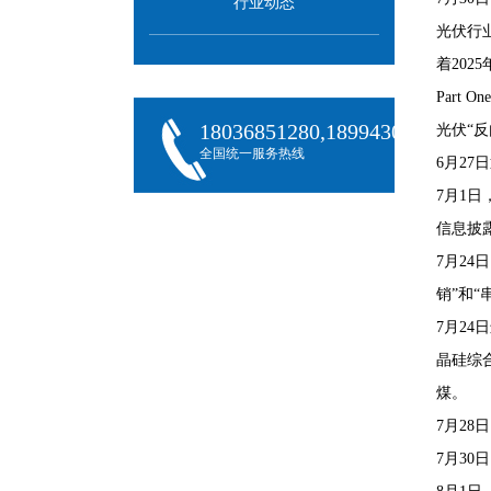
行业动态
光伏行
着20
Part One
18036851280,18994301288,180
光伏“
全国统一服务热线
6月2
7月1
信息披
7月2
销”和
7月2
晶硅综
煤。
7月2
7月3