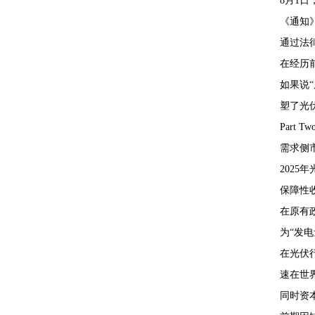
8月1
《通知
通过法
在经历
如果说
塑了光
Part Tw
需求侧
202
保障性
在原有
为“发电
在光伏
速在世
同时资