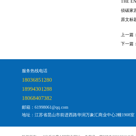
THE E
侦碳家
原文标
上一篇
下一篇
服务热线电话
18036851280
18994301288
18068407382
邮箱：61998061@qq.com
地址：江苏省昆山市前进西路华润万象汇商业中心2幢1908室