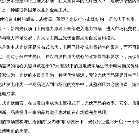
缺少技术壁垒和行业准入标准，在大量资本的无序进入下，造成供给侧内
而是一种能取得固定收益的金融工具。
号文件恰逢其时的颁布，从根源上重塑了光伏行业市场结构，还光伏于本质。
策下，新增光伏项目上网电力原则上全部进入电力市场，进入市场化交易
参与电力市场交易，而大型工商业光伏全部采用自发自用模式。
论是集中式光伏还是分布式光伏，电网已经变成电量销售的渠道，而不再
定。而对于分布式光伏，在以自发自用为核心的政策导向和要求下，光伏
场需求的核心关键点就在于0.3元/度以下的度电成本远远低于电网购买价
碳家认为，光伏的本质是作为一种替代性能源，无论光伏产品还是其生产
光伏发电作为一种商品进入到市场化的竞争中，其盈利压力必然倒逼上游
度电成本。
布式光伏而言，在自发自用成为主流模式下，光伏产品的效率、安全、质
创新、品质提升带来的品牌溢价也才能在市场端完美兑现。
侧的市场重构与供给侧的“反内卷”联动效应下，光伏行业也将开启下一个
过黎明前的黑暗。