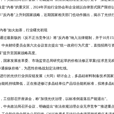
业是“内卷”的重灾区，2024年开始行业协会和企业就以自律形式限产限
25年“反内卷”上升到国家战略，近期国家相关部门也动作频出，揭示了光伏
68407382
反内卷”如火如荼，行业曙光初现
7日通过最新版的《反不正当竞争法》将“反内卷”纳入法律规制，并于10月1
日，中央财经委员会第六次会议首次提出“统一政府行为尺度”，直指招商引
露”提升至国家战略高度。
4日，国家发展改革委、市场监管总局研究起草的价格法修正草案(征求意见
“串通操纵价格”，为恶性价格战划定法律红线。
4日进行的光伏行业供应链发展（大同）研讨会上，多晶硅材料制备技术国
合能耗持续降低，正在推进修订多晶硅单位产品综合能耗标准，拟将多晶硅1
8日，工信部召开座谈会，称“加强光伏治理，以标准倒逼落后产能退出”。
0日，中央政治局召开会议，明确提出“依法依规治理企业无序竞争”“推进重