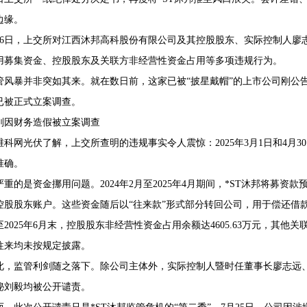
边缘。
月6日，上交所对江西沐邦高科股份有限公司及其控股股东、实际控制人廖
用募集资金、控股股东及关联方非经营性资金占用等多项违规行为。
68407382
管风暴并非突如其来。就在数日前，这家已被“披星戴帽”的上市公司刚公
已被正式立案调查。
刚因财务造假被立案调查
维科网光伏了解，上交所查明的违规事实令人震惊：2025年3月1日和4月
准确。
严重的是资金挪用问题。2024年2月至2025年4月期间，*ST沐邦将募
控股股东账户。这些资金随后以“往来款”形式部分转回公司，用于偿还借
至2025年6月末，控股股东非经营性资金占用余额达4605.63万元，其他关联方
往来均未按规定披露。
此，监管利剑随之落下。除公司主体外，实际控制人暨时任董事长廖志远
秘刘毅均被公开谴责。