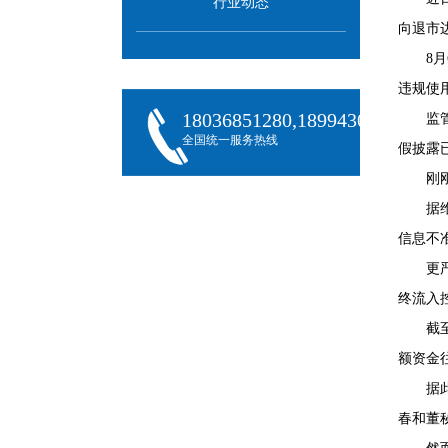
行业动态
向退市
8
违规使
18036851280,18994301288,180
监
全国统一服务热线
假披露
刚
据
信息不
更
终流入
截
额资金
据
春和董