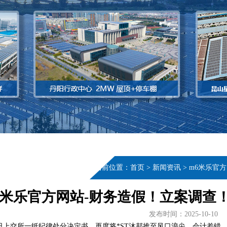
当前位置：
首页
>
新闻资讯
>
m6米乐官
6米乐官方网站-财务造假！立案调查
发布时间：2025-10-10
日上交所一纸纪律处分决定书，再度将*ST沐邦推至风口浪尖。会计差错