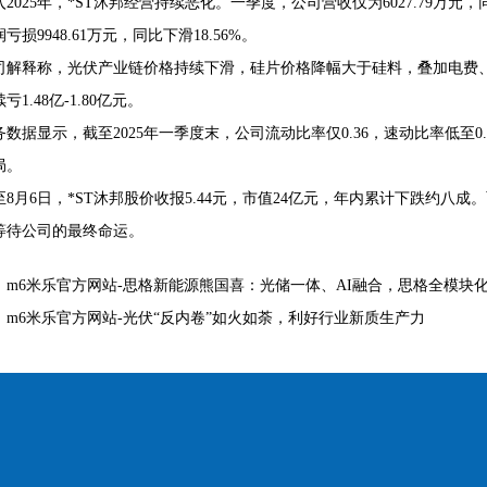
入2025年，*ST沐邦经营持续恶化。一季度，公司营收仅为6027.79万元，同
亏损9948.61万元，同比下滑18.56%。
司解释称，光伏产业链价格持续下滑，硅片价格降幅大于硅料，叠加电费、
亏1.48亿-1.80亿元。
务数据显示，截至2025年一季度末，公司流动比率仅0.36，速动比率低至0
局。
至8月6日，*ST沐邦股价收报5.44元，市值24亿元，年内累计下跌约八成
等待公司的最终命运。
：
m6米乐官方网站-思格新能源熊国喜：光储一体、AI融合，思格全模块
：
m6米乐官方网站-光伏“反内卷”如火如荼，利好行业新质生产力