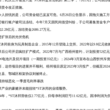
而，此次公开谴责只是*ST沐邦监管危机的“第二季”。7月25日，公司
局责令改正措施。
令人担忧的是，公司资金链已岌岌可危。6月26日公告显示，因拖欠施工方中
司银行账户被司法冻结。今年7月又因民间借贷纠纷，子公司募集资金专户97
2.28亿元，冻结资金2686.27万元。
进扩张后的光伏危机
ST沐邦前身为玩具制造企业，2015年12月登陆上交所。2022年以9.8亿
界后公司开启疯狂扩产模式。2022年7月与广西梧州签约，计划投资52亿元建设
W电池片及切片项目（一期投资35亿元）；2024年3月宣布在山西忻州斥资
而，这些项目的进展并不顺利。梧州项目原定2023年3月投产，但截至20
义县、鄂城区框架协议则被终止。
绩持续恶化 一季度毛利率暴跌
伏产业的豪赌并未能扭转*ST沐邦的业绩颓势。
024年，*ST沐邦营收仅2.77亿元，归母净利润巨亏11.62亿元。因净利
。