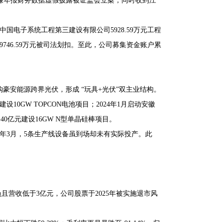
因涉嫌年报财务数据虚假披露被证监会立案，同时收到江
国电子系统工程第三建设有限公司5928.59万元工程
46.59万元被司法划扣。至此，公司募集资金账户累
元收购豪安能源跨界光伏，形成 “玩具+光伏”双主业结构。
10GW TOPCON电池项目；2024年1月启动安徽
40亿元建设16GW N型单晶硅棒项目。
24年3月，5条生产线设备虽到场却未有实际投产。此
润为负且营收低于3亿元，公司股票于2025年被实施退市风