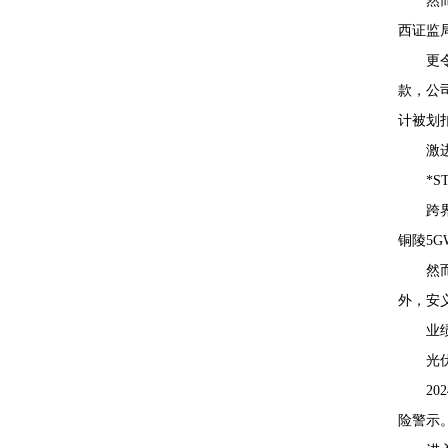
然
西证监
更
款，公
计被划扣
激
*
跨
铜陵5G
然
外，安
业
光
2
险警示