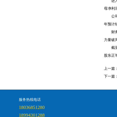
进
母净利润
公
年预计续
财
力量破
截
股东正
上一篇
下一篇
服务热线电话
18036851280
18994301288