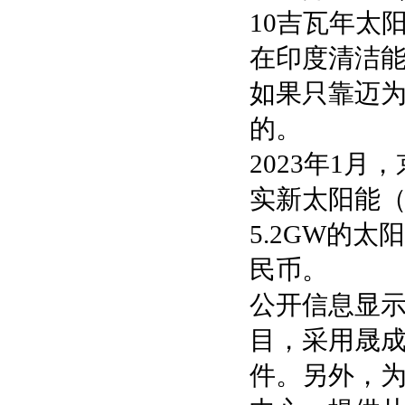
10吉瓦年太
在印度清洁
如果只靠迈为
的。
2023年1
实新太阳能（Re
5.2GW的
民币。
公开信息显
目，采用晟
件。另外，