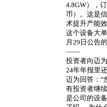
4.8GW），
币）。这是信
术提升产能
这个设备大单
月29日公告
——
投资者向迈为
24年年报里
迈为回答：”
有投资者继续
是公司的设备