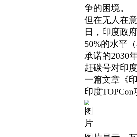
争的困境。
但在无人在意
日，印度政
50%的水平
承诺的2030
赶碳号对印度
一篇文章《印
印度TOPCo