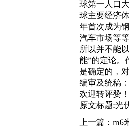
球第一人口大
球主要经济体
年首次成为
汽车市场等
所以并不能以
能”的定论。
是确定的，
编审及统稿
欢迎转评赞
原文标题:光
上一篇：
m6