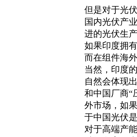
但是对于光
国内光伏产
进的光伏生产
如果印度拥
而在组件海
当然，印度
自然会体现
和中国厂商“
外市场，如
于中国光伏是
对于高端产