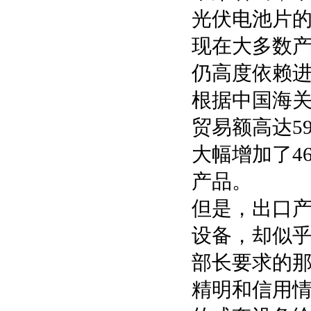
光伏电池片
现在大多数
仍高度依赖
根据中国海关
贸易额高达5
大幅增加了4
产品。
但是，出口
设备，却似
部长要求的
精明和信用