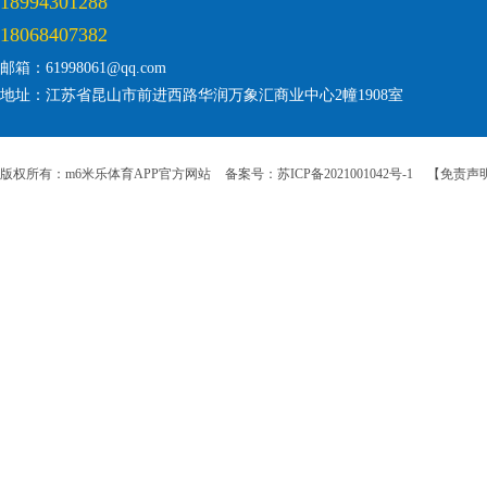
18994301288
18068407382
邮箱：61998061@qq.com
地址：江苏省昆山市前进西路华润万象汇商业中心2幢1908室
版权所有：m6米乐体育APP官方网站
备案号：苏ICP备2021001042号-1
【免责声