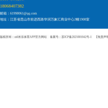
18068407382
邮箱：61998061@qq.com
地址：江苏省昆山市前进西路华润万象汇商业中心2幢1908室
版权所有：m6米乐体育APP官方网站
备案号：苏ICP备2021001042号-1
【免责声