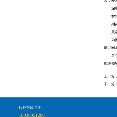
装，安
深
智
期
展
为
能共同承
展
能源领
上一篇
下一篇
服务热线电话
18036851280