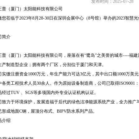
发布时间：2025-07-28
正普（厦门）太阳能科技有限公司
邀您莅临于2023年8月28-30日在深圳会展中心（8号馆）举办的2023智慧
68407382
司简介
正普（厦门）太阳能科技有限公司，座落在有“鹭岛”之美誉的城市----
生产制造型企业；拥有两个厂区，分别位于厦门和天津。
司实缴注册资金1000万元，年生产能力可达3亿元，其中出口额1000万美元以
各类工程技术人员30余人。作为原始设备制造商，公司已取得ISO9001：2015；IS
品经过TUV 、SGS等多项国内外专业认证机构认证。
司致力于环境保护，发展造福于后代的绿色洁净能源系统产业，全力推广
已形成地面C钢，屋顶分布式、BIPV防水系列产品。
品介绍