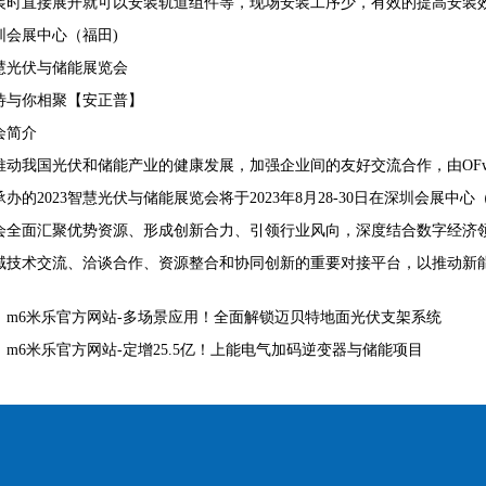
装时直接展开就可以安装轨道组件等，现场安装工序少，有效的提高安装
圳会展中心（福田)
慧光伏与储能展览会
待与你相聚【安正普】
会简介
推动我国光伏和储能产业的健康发展，加强企业间的友好交流合作，由OFw
办的2023智慧光伏与储能展览会将于2023年8月28-30日在深圳会展中
会全面汇聚优势资源、形成创新合力、引领行业风向，深度结合数字经济
域技术交流、洽谈合作、资源整合和协同创新的重要对接平台，以推动新
：
m6米乐官方网站-多场景应用！全面解锁迈贝特地面光伏支架系统
：
m6米乐官方网站-定增25.5亿！上能电气加码逆变器与储能项目