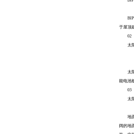
B
B
于屋顶
02
太
太
能电池
03
太
地
阔的地