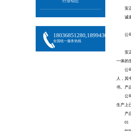
行业动态
安
诚
18036851280,18994301288,180
公
全国统一服务热线
安
一体的
公
人，其中
书。产
公
生产上
产
01